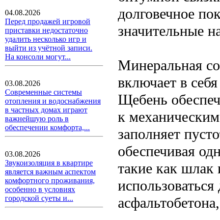
долговечное по
04.08.2026
Перед продажей игровой
значительные на
приставки недостаточно
удалить несколько игр и
выйти из учётной записи.
На консоли могут...
Минеральная со
включает в себя
03.08.2026
Современные системы
Щебень обеспеч
отопления и водоснабжения
в частных домах играют
к механическим 
важнейшую роль в
обеспечении комфорта,...
заполняет пуст
обеспечивая од
03.08.2026
Звукоизоляция в квартире
такие как шлак
является важным аспектом
комфортного проживания,
использоваться
особенно в условиях
городской суеты и...
асфальтобетона,