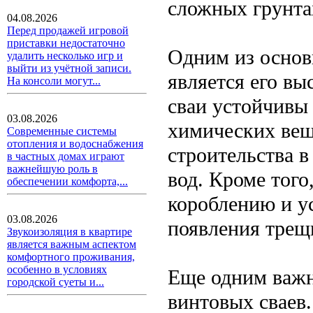
сложных грунта
04.08.2026
Перед продажей игровой
приставки недостаточно
Одним из основ
удалить несколько игр и
выйти из учётной записи.
является его вы
На консоли могут...
сваи устойчивы 
03.08.2026
химических вещ
Современные системы
отопления и водоснабжения
строительства 
в частных домах играют
важнейшую роль в
вод. Кроме того
обеспечении комфорта,...
короблению и у
03.08.2026
появления трещ
Звукоизоляция в квартире
является важным аспектом
комфортного проживания,
особенно в условиях
Еще одним важн
городской суеты и...
винтовых сваев.