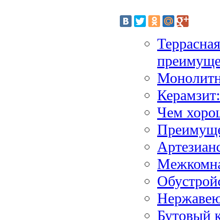
Террасная
преимуще
Монолитн
Керамзит:
Чем хоро
Преимущес
Артезианс
Межкомна
Обустрой
Нержавею
Бутовый 