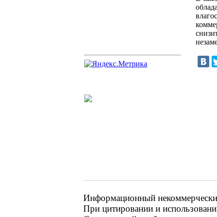
облад
влаго
комме
снизит
незам
Информационный некоммерческий 
При цитировании и использовании