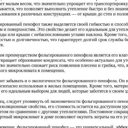
ает малым весом, что значительно упрощает его транспортировку
ывается, что позволяет выполнить утепление быстро и без лишни
ьзования в различных конструкциях — от крыши до стен и полов
ированный пенофол также выделяется своей гибкостью и способ
м и поверхностям. Это свойство делает его идеальным для утеп
рды или крыши с небаснословными углами наклона. Кроме того,
остью и долговечностью, что гарантирует долгий срок службы б
в.
м преимуществом фольгированного пенофола является его влаго
твращает образование конденсата, что особенно актуально для у
во значительно снижает риск появления плесени и грибка, что, 
вого микроклимата в помещении.
оит забывать и о экологичности фольгированного пенофола. Он 
безопасно использован в жилых помещениях. Кроме того, материа
 его идеальным выбором для людей, которые заботятся о своем з
ец, следует упомянуть об экономичности фольгированного пено
изоляционные свойства, его стоимость остается на доступном ур
нтом по сравнению с другими утеплителями. Постоянное сокращ
ртный микроклимат в доме позволяют окупить затраты на его ус
лючение, фольгированный пенофол — это универсальный, эффек