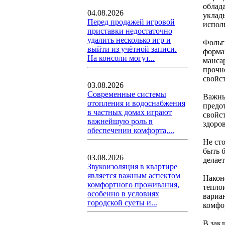
облад
04.08.2026
уклад
Перед продажей игровой
испол
приставки недостаточно
удалить несколько игр и
Фольг
выйти из учётной записи.
форма
На консоли могут...
манса
прочн
свойст
03.08.2026
Современные системы
Важны
отопления и водоснабжения
предо
в частных домах играют
свойст
важнейшую роль в
здоро
обеспечении комфорта,...
Не ст
быть 
03.08.2026
делает
Звукоизоляция в квартире
является важным аспектом
Након
комфортного проживания,
тепло
особенно в условиях
вариа
городской суеты и...
комфо
В зак