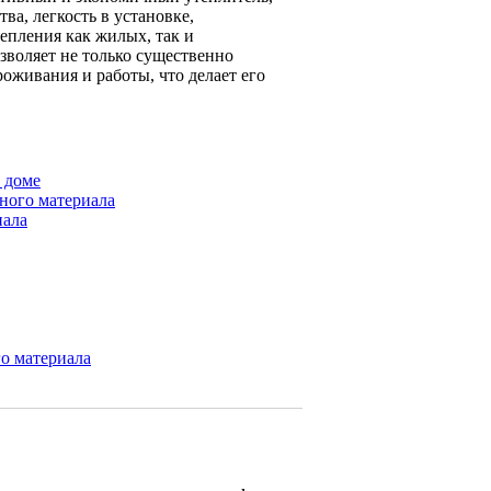
а, легкость в установке,
епления как жилых, так и
зволяет не только существенно
роживания и работы, что делает его
 доме
ного материала
иала
го материала