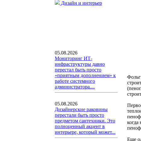
Дизайн и интерьер
05.08.2026
Мониторинг ИТ-
инфраструктуры давно
перестал быть просто
«приятным дополнением» к
Фольг
работе системного
строи
администратора....
(пено
строи
05.08.2026
Перво
Дизайнерские раковины
тепло
перестали быть просто
пеноф
предметом сантехники. Это
когда
полноценный акцент в
пеноф
интерьере, который может...
Еще о