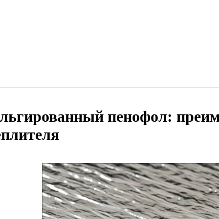
льгированный пенофол: преи
еплителя