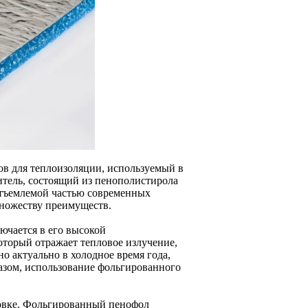
в для теплоизоляции, используемый в
итель, состоящий из пенополистирола
отъемлемой частью современных
множеству преимуществ.
ючается в его высокой
оторый отражает тепловое излучение,
о актуально в холодное время года,
разом, использование фольгированного
новке. Фольгированный пенофол