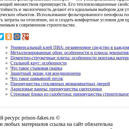
ающий множеством преимуществ. Его теплоизоляционные свойств
стойкость и экологичность делают его идеальным выбором для ут
рческих объектов. Использование фольгированного пенофола по
ь затраты на отопление, но и создать комфортные условия для п
енимым в современном строительстве.
Универсальный клей ПВА: незаменимое средство в каждом
Металлизированные обои: особенности и плюсы декоратив
Цементно-стружечные плиты: особенности монтажа матер
Стальной круг: особенности
Что такое стыковая сварка
Защитный экран для кондиционера
Что такое намывной песок
Преимущества стеклянных межкомнатных дверей
Акриловые ванны: преимущества сантехники
Стеновые блоки из газобетона: преимущества строительно
ресурс prison-fakes.ru ©
 любых материалов ссылка на сайт обязательна