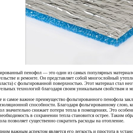
ированный пенофол — это один из самых популярных материало
тельстве и ремонте. Он представляет собой многослойный утепл
пласта) с фольгированной поверхностью. Этот материал стал не
тельных технологий благодаря своим уникальным свойствам и 
е и самое важное преимущество фольгированного пенофола закл
изоляционной способности. Благодаря фольгированному слою, к
ол значительно снижает потери тепла в помещениях. Это особенн
 необходимость в сохранении тепла становится острее. Таким об
ола позволяет существенно сократить расходы на отопление.
дним важным аспектом является его легкость и простота в уста