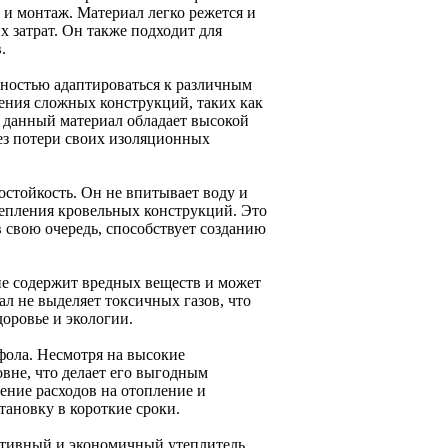
 и монтаж. Материал легко режется и
х затрат. Он также подходит для
.
ностью адаптироваться к различным
ления сложных конструкций, таких как
 данный материал обладает высокой
ез потери своих изоляционных
стойкость. Он не впитывает воду и
тепления кровельных конструкций. Это
в свою очередь, способствует созданию
не содержит вредных веществ и может
л не выделяет токсичных газов, что
доровье и экологии.
фола. Несмотря на высокие
овне, что делает его выгодным
ение расходов на отопление и
тановку в короткие сроки.
тивный и экономичный утеплитель,