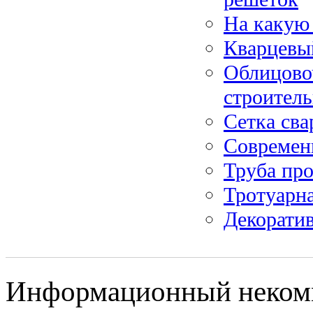
На какую 
Кварцевый
Облицово
строитель
Сетка сва
Современн
Труба пр
Тротуарн
Декоратив
Информационный некомме