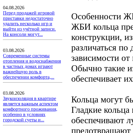
04.08.2026
Перед продажей игровой
Особенности Ж
приставки недостаточно
удалить несколько игр и
ЖБИ кольца пре
выйти из учётной записи.
На консоли могут...
конструкции, и
различаться по 
03.08.2026
зависимости от 
Современные системы
отопления и водоснабжения
Обычно такие из
в частных домах играют
важнейшую роль в
обеспечивает их
обеспечении комфорта,...
03.08.2026
Кольца могут б
Звукоизоляция в квартире
является важным аспектом
Гладкие кольца 
комфортного проживания,
особенно в условиях
обеспечивают л
городской суеты и...
предотвращают 