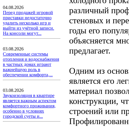
холодного прок
04.08.2026
различный профи
Перед продажей игровой
приставки недостаточно
стеновых и пер
удалить несколько игр и
годы его популя
выйти из учётной записи.
На консоли могут...
объясняется мн
предлагает.
03.08.2026
Современные системы
отопления и водоснабжения
в частных домах играют
Одним из основ
важнейшую роль в
обеспечении комфорта,...
является его лег
материал позвол
03.08.2026
Звукоизоляция в квартире
конструкции, ч
является важным аспектом
комфортного проживания,
строений или п
особенно в условиях
городской суеты и...
Профилированны