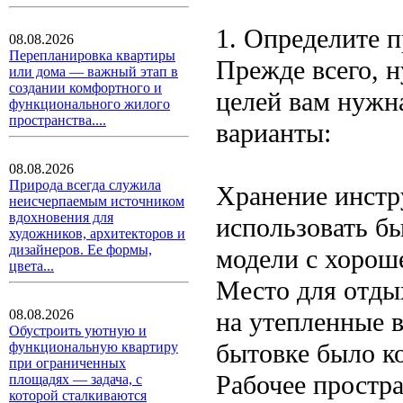
1. Определите 
08.08.2026
Перепланировка квартиры
Прежде всего, н
или дома — важный этап в
создании комфортного и
целей вам нужн
функционального жилого
пространства....
варианты:
08.08.2026
Природа всегда служила
Хранение инстр
неисчерпаемым источником
вдохновения для
использовать б
художников, архитекторов и
дизайнеров. Ее формы,
модели с хорош
цвета...
Место для отдых
на утепленные 
08.08.2026
Обустроить уютную и
бытовке было к
функциональную квартиру
при ограниченных
Рабочее простра
площадях — задача, с
которой сталкиваются