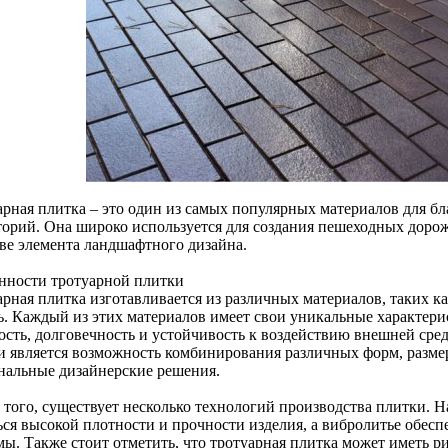
арная плитка – это один из самых популярных материалов для бл
торий. Она широко используется для создания пешеходных дорож
тве элемента ландшафтного дизайна.
нности тротуарной плитки
арная плитка изготавливается из различных материалов, таких к
ь. Каждый из этих материалов имеет свои уникальные характер
ость, долговечность и устойчивость к воздействию внешней ср
и является возможность комбинирования различных форм, размеро
нальные дизайнерские решения.
 того, существует несколько технологий производства плитки. 
ься высокой плотности и прочности изделия, а вибролитье обесп
мы. Также стоит отметить, что тротуарная плитка может иметь р