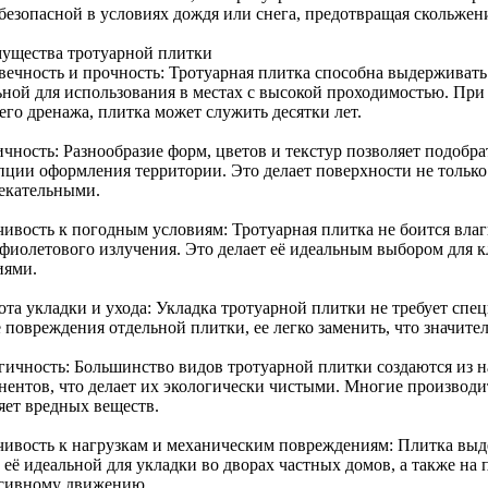
 безопасной в условиях дождя или снега, предотвращая скольжен
ущества тротуарной плитки
вечность и прочность: Тротуарная плитка способна выдерживать 
ьной для использования в местах с высокой проходимостью. При
его дренажа, плитка может служить десятки лет.
чность: Разнообразие форм, цветов и текстур позволяет подобра
пции оформления территории. Это делает поверхности не тольк
екательными.
чивость к погодным условиям: Тротуарная плитка не боится влаг
афиолетового излучения. Это делает её идеальным выбором для
иями.
ота укладки и ухода: Укладка тротуарной плитки не требует спе
 повреждения отдельной плитки, ее легко заменить, что значите
гичность: Большинство видов тротуарной плитки создаются из 
нентов, что делает их экологически чистыми. Многие производит
яет вредных веществ.
чивость к нагрузкам и механическим повреждениям: Плитка выд
т её идеальной для укладки во дворах частных домов, а также н
сивному движению.