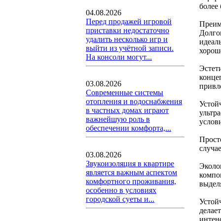
более
04.08.2026
Перед продажей игровой
Преим
приставки недостаточно
Долго
удалить несколько игр и
идеал
выйти из учётной записи.
хорош
На консоли могут...
Эстети
конце
03.08.2026
привл
Современные системы
отопления и водоснабжения
Устой
в частных домах играют
ультр
важнейшую роль в
услов
обеспечении комфорта,...
Прост
случае
03.08.2026
Звукоизоляция в квартире
Эколо
является важным аспектом
компо
комфортного проживания,
выдел
особенно в условиях
городской суеты и...
Устой
делае
интен