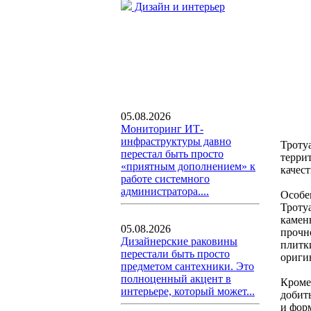
Дизайн и интерьер
05.08.2026
Мониторинг ИТ-
инфраструктуры давно
Троту
перестал быть просто
терри
«приятным дополнением» к
качес
работе системного
администратора....
Особе
Троту
камен
05.08.2026
прочн
Дизайнерские раковины
плитк
перестали быть просто
ориги
предметом сантехники. Это
полноценный акцент в
Кроме
интерьере, который может...
добит
и фор