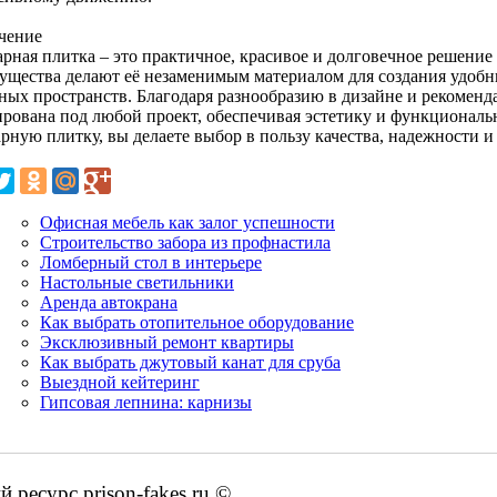
чение
арная плитка – это практичное, красивое и долговечное решение 
ущества делают её незаменимым материалом для создания удоб
тных пространств. Благодаря разнообразию в дизайне и рекоменд
ирована под любой проект, обеспечивая эстетику и функциональ
рную плитку, вы делаете выбор в пользу качества, надежности и 
Офисная мебель как залог успешности
Строительство забора из профнастила
Ломберный стол в интерьере
Настольные светильники
Аренда автокрана
Как выбрать отопительное оборудование
Эксклюзивный ремонт квартиры
Как выбрать джутовый канат для сруба
Выездной кейтеринг
Гипсовая лепнина: карнизы
ресурс prison-fakes.ru ©