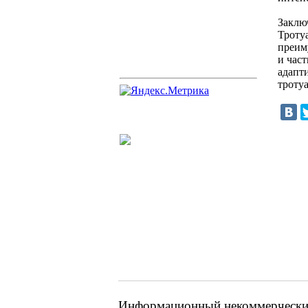
Заклю
Троту
преим
и час
адапт
тротуа
Информационный некоммерческий 