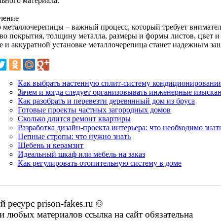
льного материала.
чение
 металлочерепицы – важный процесс, который требует внимател
тво покрытия, толщину металла, размеры и формы листов, цвет 
е и аккуратной установке металлочерепица станет надежным за
Как выбрать настенную сплит-систему кондиционирования
Зачем и когда следует организовывать инженерные изыска
Как разобрать и перевезти деревянный дом из бруса
Готовые проекты частных загородных домов
Сколько длится ремонт квартиры
Разработка дизайн-проекта интерьера: что необходимо знат
Цепные стропы: что нужно знать
Щебень и керамзит
Идеальный шкаф или мебель на заказ
Как регулировать отопительную систему в доме
ресурс prison-fakes.ru ©
 любых материалов ссылка на сайт обязательна