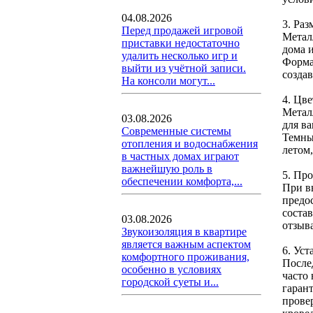
04.08.2026
3. Раз
Перед продажей игровой
Метал
приставки недостаточно
дома 
удалить несколько игр и
Форма
выйти из учётной записи.
созда
На консоли могут...
4. Цв
Метал
03.08.2026
для ва
Современные системы
Темны
отопления и водоснабжения
летом
в частных домах играют
важнейшую роль в
5. Пр
обеспечении комфорта,...
При в
предо
состав
03.08.2026
отзыв
Звукоизоляция в квартире
является важным аспектом
6. Ус
комфортного проживания,
После
особенно в условиях
часто
городской суеты и...
гаран
прове