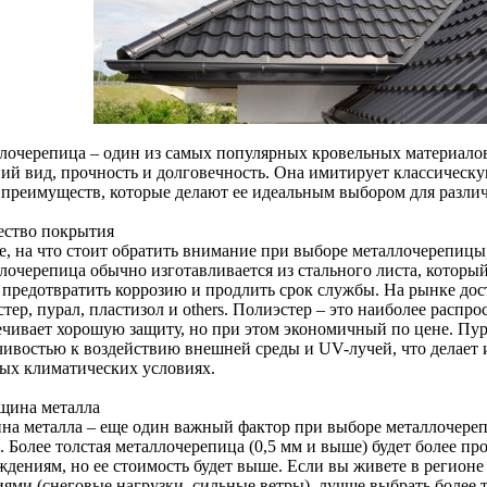
лочерепица – один из самых популярных кровельных материалов,
ий вид, прочность и долговечность. Она имитирует классическу
 преимуществ, которые делают ее идеальным выбором для разли
чество покрытия
е, на что стоит обратить внимание при выборе металлочерепицы,
лочерепица обычно изготавливается из стального листа, которы
 предотвратить коррозию и продлить срок службы. На рынке до
тер, пурал, пластизол и others. Полиэстер – это наиболее распр
ечивает хорошую защиту, но при этом экономичный по цене. Пу
чивостью к воздействию внешней среды и UV-лучей, что делает 
ых климатических условиях.
лщина металла
на металла – еще один важный фактор при выборе металлочерепи
. Более толстая металлочерепица (0,5 мм и выше) будет более п
ждениям, но ее стоимость будет выше. Если вы живете в регио
иями (снеговые нагрузки, сильные ветры), лучше выбрать более 