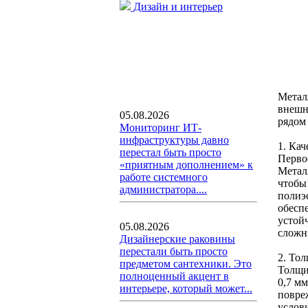
Дизайн и интерьер
Метал
внешн
05.08.2026
рядом
Мониторинг ИТ-
инфраструктуры давно
1. Ка
перестал быть просто
Перво
«приятным дополнением» к
Метал
работе системного
чтобы
администратора....
полиэс
обесп
устой
05.08.2026
сложн
Дизайнерские раковины
перестали быть просто
2. То
предметом сантехники. Это
Толщи
полноценный акцент в
0,7 мм
интерьере, который может...
повре
услов