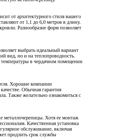
исит от архитектурного стиля вашего
вляют от 1,1 до 6,0 метров в длину.
кровли. Разнообразие форм позволяет
озволяет выбрать идеальный вариант
ний вид, но и на теплопроводность.
ю температуры в чердачном помещении
теля. Хорошие компании
 качестве. Обычная гарантия
лла. Также желательно ознакомиться с
ие металлочерепицы. Хотя ее монтаж
фессионалам. Качественная установка
егулярное обслуживание, включая
ожет продлить срок службы