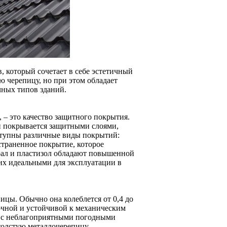
 который сочетает в себе эстетичный
ю черепицу, но при этом обладает
чных типов зданий.
 – это качество защитного покрытия.
й покрывается защитными слоями,
ступны различные виды покрытий:
остраненное покрытие, которое
рал и пластизол обладают повышенной
их идеальными для эксплуатации в
цы. Обычно она колеблется от 0,4 до
рочной и устойчивой к механическим
не с неблагоприятными погодными
толстую металлочерепицу.