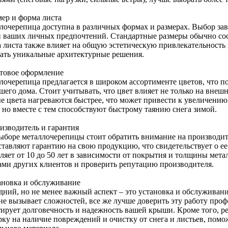
мер и форма листа
лочерепица доступна в различных формах и размерах. Выбор зав
и ваших личных предпочтений. Стандартные размеры обычно соста
 листа также влияет на общую эстетическую привлекательность 
вать уникальные архитектурные решения.
етовое оформление
лочерепица предлагается в широком ассортименте цветов, что п
шего дома. Стоит учитывать, что цвет влияет не только на внеш
е цвета нагреваются быстрее, что может привести к увеличени
, но вместе с тем способствуют быстрому таянию снега зимой.
оизводитель и гарантия
ыборе металлочерепицы стоит обратить внимание на производи
ставляют гарантию на свою продукцию, что свидетельствует о ее
ляет от 10 до 50 лет в зависимости от покрытия и толщины мета
ами других клиентов и проверить репутацию производителя.
тановка и обслуживание
дний, но не менее важный аспект – это установка и обслуживан
 не вызывает сложностей, все же лучше доверить эту работу про
тирует долговечность и надежность вашей крыши. Кроме того, р
рку на наличие повреждений и очистку от снега и листьев, пом