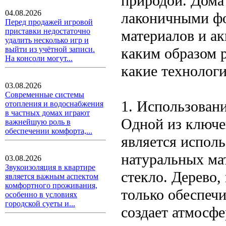
природой. Дома
04.08.2026
лаконичными фо
Перед продажей игровой
приставки недостаточно
материалов и ак
удалить несколько игр и
каким образом р
выйти из учётной записи.
На консоли могут...
какие технологи
03.08.2026
Современные системы
1. Использован
отопления и водоснабжения
в частных домах играют
Одной из ключе
важнейшую роль в
обеспечении комфорта,...
является исполь
натуральных мат
03.08.2026
Звукоизоляция в квартире
стекло. Дерево,
является важным аспектом
комфортного проживания,
только обеспеч
особенно в условиях
городской суеты и...
создает атмосфе