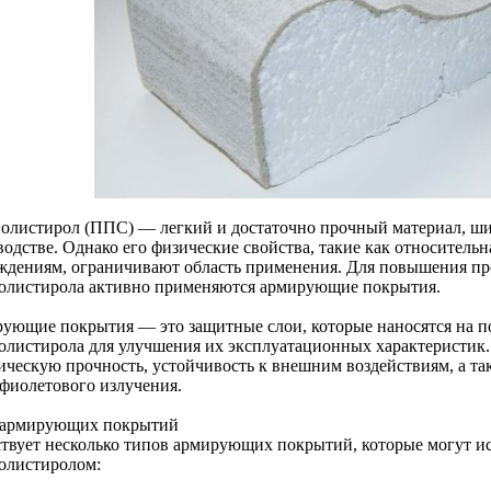
олистирол (ППС) — легкий и достаточно прочный материал, ши
водстве. Однако его физические свойства, такие как относитель
ждениям, ограничивают область применения. Для повышения про
олистирола активно применяются армирующие покрытия.
ующие покрытия — это защитные слои, которые наносятся на по
олистирола для улучшения их эксплуатационных характеристик.
ическую прочность, устойчивость к внешним воздействиям, а та
афиолетового излучения.
армирующих покрытий
твует несколько типов армирующих покрытий, которые могут ис
олистиролом: