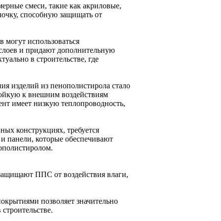
рные смеси, такие как акриловые,
очку, способную защищать от
 могут использоваться
е слоев и придают дополнительную
уально в строительстве, где
ия изделий из пенополистирола стало
тойкую к внешним воздействиям
мент имеет низкую теплопроводность,
ных конструкциях, требуется
 и панели, которые обеспечивают
ополистиролом.
защищают ППС от воздействия влаги,
окрытиями позволяет значительно
 строительстве.