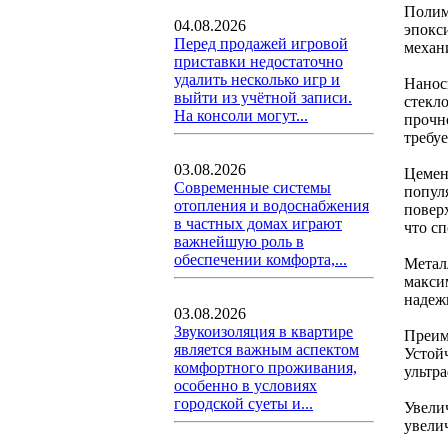
Полим
04.08.2026
эпокс
Перед продажей игровой
механ
приставки недостаточно
удалить несколько игр и
Нанос
выйти из учётной записи.
стекл
На консоли могут...
прочн
требу
03.08.2026
Цемен
Современные системы
попул
отопления и водоснабжения
повер
в частных домах играют
что с
важнейшую роль в
обеспечении комфорта,...
Метал
макси
надеж
03.08.2026
Звукоизоляция в квартире
Преим
является важным аспектом
Устой
комфортного проживания,
ультр
особенно в условиях
городской суеты и...
Увели
увели