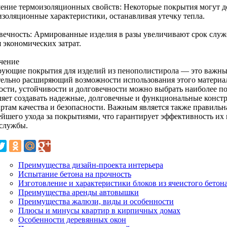
ение термоизоляционных свойств: Некоторые покрытия могут д
изоляционные характеристики, останавливая утечку тепла.
вечность: Армированные изделия в разы увеличивают срок служ
 экономических затрат.
чение
ующие покрытия для изделий из пенополистирола — это важны
тельно расширяющий возможности использования этого материал
ости, устойчивости и долговечности можно выбрать наиболее п
ляет создавать надежные, долговечные и функциональные конст
артам качества и безопасности. Важным является также правильн
ейшего ухода за покрытиями, что гарантирует эффективность их
 службы.
Преимущества дизайн-проекта интерьера
Испытание бетона на прочность
Изготовление и характеристики блоков из ячеистого бетон
Преимущества аренды автовышки
Преимущества жалюзи, виды и особенности
Плюсы и минусы квартир в кирпичных домах
Особенности деревянных окон