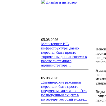
Дизайн и интерьер
05.08.2026
Мониторинг ИТ-
инфраструктуры давно
Пеноп
перестал быть просто
произ
«приятным дополнением» к
повре
работе системного
пеноп
администратора....
Армир
пеноп
05.08.2026
механ
Дизайнерские раковины
ультр
перестали быть просто
предметом сантехники. Это
Виды 
полноценный акцент в
Сущес
интерьере, который может...
пеноп