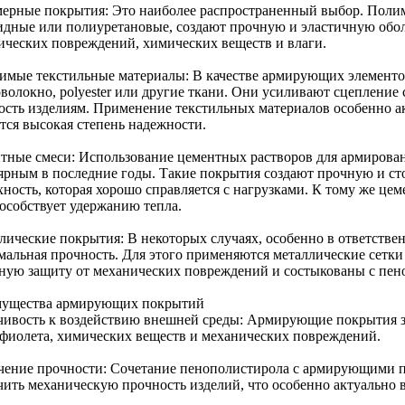
ерные покрытия: Это наиболее распространенный выбор. Полиме
идные или полиуретановые, создают прочную и эластичную обол
ических повреждений, химических веществ и влаги.
имые текстильные материалы: В качестве армирующих элементов
оволокно, polyester или другие ткани. Они усиливают сцеплени
ость изделиям. Применение текстильных материалов особенно акт
ется высокая степень надежности.
тные смеси: Использование цементных растворов для армирован
ярным в последние годы. Такие покрытия создают прочную и с
хность, которая хорошо справляется с нагрузками. К тому же це
пособствует удержанию тепла.
лические покрытия: В некоторых случаях, особенно в ответствен
мальная прочность. Для этого применяются металлические сетки
ную защиту от механических повреждений и состыкованы с пен
ущества армирующих покрытий
чивость к воздействию внешней среды: Армирующие покрытия 
афиолета, химических веществ и механических повреждений.
чение прочности: Сочетание пенополистирола с армирующими п
чить механическую прочность изделий, что особенно актуально в