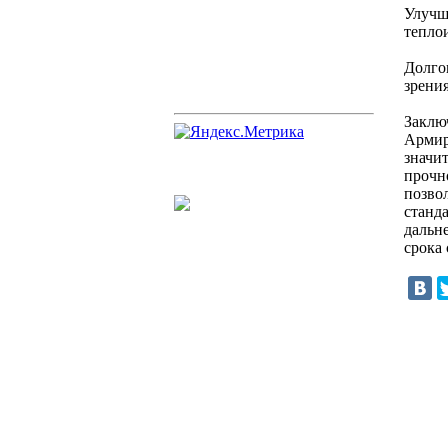
Улучш
тепло
Долго
зрения
Заклю
Армир
значи
прочн
позво
станд
дальн
срока