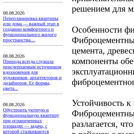
решением для м
08.08.2026
Перепланировка квартиры
или дома — важный этап в
Особенности фи
создании комфортного и
функционального жилого
Фиброцементный
пространства....
цемента, древе
08.08.2026
компоненты обе
Природа всегда служила
неисчерпаемым источником
эксплуатационн
вдохновения для
художников, архитекторов и
фиброцементног
дизайнеров. Ее формы,
цвета...
Устойчивость к
08.08.2026
Обустроить уютную и
Фиброцементный 
функциональную квартиру
при ограниченных
разлагается, чт
площадях — задача, с
которой сталкиваются