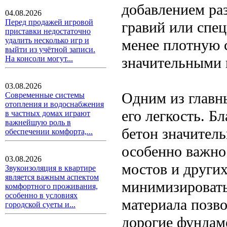
добавлением раз
04.08.2026
Перед продажей игровой
гравий или спец
приставки недостаточно
удалить несколько игр и
менее плотную с
выйти из учётной записи.
значительными
На консоли могут...
03.08.2026
Одним из главн
Современные системы
отопления и водоснабжения
его легкость. Б
в частных домах играют
важнейшую роль в
бетон значитель
обеспечении комфорта,...
особенно важно
03.08.2026
мостов и други
Звукоизоляция в квартире
является важным аспектом
минимизировать
комфортного проживания,
особенно в условиях
материала позв
городской суеты и...
дорогие фундам