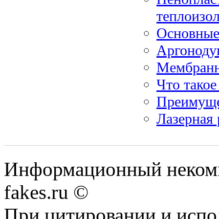
теплоизо
Основные
Аргонодуг
Мембранн
Что такое
Преимуще
Лазерная 
Информационный некомме
fakes.ru ©
При цитировании и испо