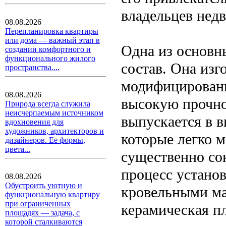
владельцев нед
08.08.2026
Перепланировка квартиры
или дома — важный этап в
Одна из основн
создании комфортного и
функционального жилого
состав. Она изг
пространства....
модифицированн
08.08.2026
высокую прочно
Природа всегда служила
неисчерпаемым источником
выпускается в в
вдохновения для
художников, архитекторов и
которые легко 
дизайнеров. Ее формы,
цвета...
существенно сок
процесс устано
08.08.2026
Обустроить уютную и
кровельными ма
функциональную квартиру
при ограниченных
керамическая п
площадях — задача, с
которой сталкиваются