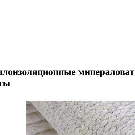
плоизоляционные минералова
ты