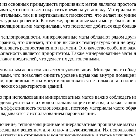
 из основных преимуществ прошивных матов является простота 
вать, что позволяет сократить время на установку. Материалы м
онтальных, так и в вертикальных плоскостях, что делает их уни
ектурных решений. К тому же, прошивные маты могут быть испо
изоляционными материалами, что позволяет добиться еще больш
 теплопроводности, минераловатные маты обладают рядом друг
оранию, что означает, что при высоких температурах они не буд
бствовать распространению пламени. Это качество особенно важ
езопасность является приоритетом. Также минераловатные маты
екают вредителей, что делает их долговечными.
м важным аспектом является звукоизоляция. Минераловата обл
твами, что позволяет снизить уровень шума как внутри помещен
ом, прошивные маты могут использоваться не только для теплоиз
ических характеристик зданий.
о при использовании минераловатных матов важно соблюдать н
одимо учитывать их водоотталкивающие свойства, а также защищ
ть эффективность теплоизоляции, поэтому материалы часто обр
кладываются с использованием пароизоляции.
лючение, теплоизоляционные минераловатные прошивные маты 
рсальным решением для тепло- и звукоизоляции. Их использован
озатраты на отопление и кондиционирование, а также улучшить 