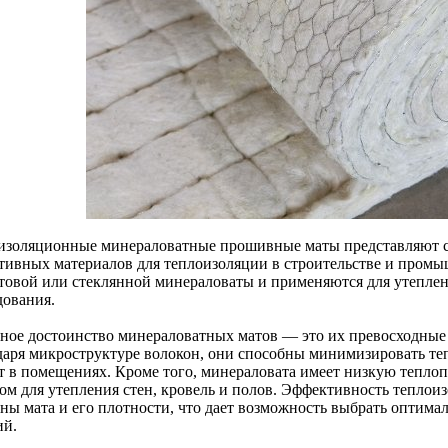
изоляционные минераловатные прошивные маты представляют с
тивных материалов для теплоизоляции в строительстве и промы
ьтовой или стеклянной минераловаты и применяются для утеплен
дования.
ное достоинство минераловатных матов — это их превосходные
даря микроструктуре волокон, они способны минимизировать те
т в помещениях. Кроме того, минераловата имеет низкую теплоп
ом для утепления стен, кровель и полов. Эффективность теплоиз
ны мата и его плотности, что дает возможность выбрать оптима
ий.