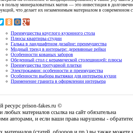
 в пользу минераловатных матов — это инвестиция в долговечно
рукций, что делает их незаменимым материалом в современном с
Преимущества круглого кухонного стола
Плюсы квартиры-студии
Галька в ландшафтном дизайне: преимущества
Модный тренд в интерьере: деревянные рейки
Особенности кованых заборов
Обеденный стол с керамической столешницей: плюсы
Преимущества тротуарной плитки
Электрокамин: особенности и преимущества
Особенности выбора вытяжки для интерьера кухни
Применение гранита в оформлении интерьера
ресурс prison-fakes.ru ©
 любых материалов ссылка на сайт обязательна
ими авторами, и если ваши права нарушены - обратите
 материалов (статей, обзоров и пр.) вы также можете