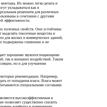
монтажа. Их можно легко резать и
огут укладываться как в
версальным решением для различных
льзованы в сочетании с другими
ей эффективности.
их полезных свойств. Они устойчивы
ут выделять токсичные вещества и
но для жилых и коммерческих зданий,
 не подвержены гнивению и не
адает хорошими звукопоглощающими
ий, так и внешних воздействий. Таким
оляции, но и для улучшения
екоторые рекомендации. Например,
ать от попадания влаги. Влага может
абатываются специальными составами
являются высокоэффективным и
ие позволяет существенно снизить
уровень комфорта в помещениях.