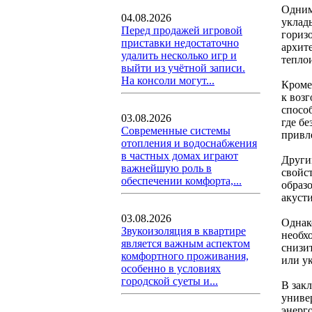
Одним
04.08.2026
уклады
Перед продажей игровой
гориз
приставки недостаточно
архит
удалить несколько игр и
тепло
выйти из учётной записи.
На консоли могут...
Кроме
к возг
спосо
03.08.2026
где б
Современные системы
привл
отопления и водоснабжения
в частных домах играют
Други
важнейшую роль в
свойс
обеспечении комфорта,...
образ
акуст
03.08.2026
Однак
Звукоизоляция в квартире
необх
является важным аспектом
снизи
комфортного проживания,
или у
особенно в условиях
городской суеты и...
В зак
униве
энерг