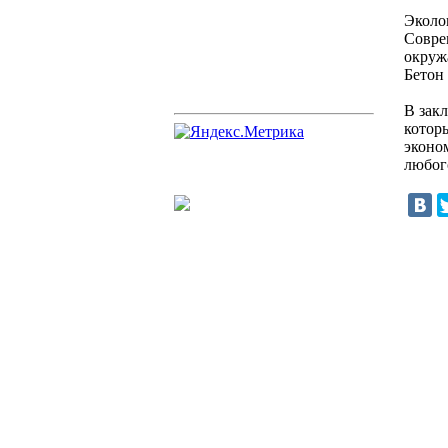
Эколо
Совре
окруж
Бетон 
В зак
котор
эконо
любог