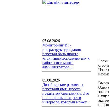
Дизайн и интерьер
05.08.2026
Мониторинг ИТ-
инфраструктуры давно
перестал быть просто
«приятным дополнением» к
Блоки
работе системного
строи
администратора....
Изгот
незам
05.08.2026
Высок
Дизайнерские раковины
Одним
перестали быть просто
значи
предметом сантехники. Это
Сущес
полноценный акцент в
экспл
интерьере, который может...
повыш