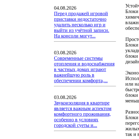
Устой
04.08.2026
Блоки
Перед продажей игровой
химич
приставки недостаточно
влажно
удалить несколько игр и
обесп
выйти из учётной записи.
На консоли могут...
Прост
Блоки
уклады
03.08.2026
блоки
Современные системы
дизай
отопления и водоснабжения
в частных домах играют
Эконо
важнейшую роль в
Испол
обеспечении комфорта,...
или н
быстро
блоки
03.08.2026
меньш
Звукоизоляция в квартире
является важным аспектом
Разно
комфортного проживания,
Блоки
особенно в условиях
перег
городской суеты и...
жилых
так и