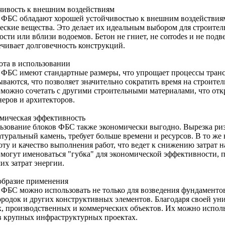
чивость к внешним воздействиям
 ФБС обладают хорошей устойчивостью к внешним воздействиям,
еские вещества. Это делает их идеальным выбором для строите
сти или вблизи водоемов. Бетон не гниет, не corrodes и не подв
ечивает долговечность конструкций.
ота в использовании
 ФБС имеют стандартные размеры, что упрощает процессы транс
ваются, что позволяет значительно сократить время на строитель
 можно сочетать с другими строительными материалами, что от
неров и архитекторов.
мическая эффективность
ьзование блоков ФБС также экономически выгодно. Вырезка риз
атуральный камень, требует больше времени и ресурсов. В то ж
ту и качество выполнения работ, что ведет к снижению затрат н
 могут именоваться "губка" для экономической эффективности, п
их затрат энергии.
образие применения
 ФБС можно использовать не только для возведения фундаментов,
ородок и других конструктивных элементов. Благодаря своей уни
, производственных и коммерческих объектов. Их можно использ
 в крупных инфраструктурных проектах.