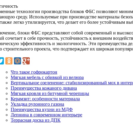
гичность
менные технологии производства блоков ФБС позволяют миними
ающую среду. Используемые при производстве материалы безопа
также легко утилизируется, что делает его более устойчивым вы
лючение, блоки ФБС представляют собой современный и высоко
ый сочетает в себе прочность, устойчивость к внешним воздейст
мическую эффективность и экологичность. Эти преимущества д
о строительного проекта, что подтверждает их широкая популярн
Что такое гофрокартон
Мягкая мебель с обивкой из велюра
Вертикальное озеленение: стабилизированный мох в интер
Преимущества кожаного дивана
Мягкая кровля из битумной черепицы
Керамзит: особенности материала
Укладка рулонного газона
Преимущества кухни из МДФ
Лепнина в современном интерьере
Террасная доска из ДПК