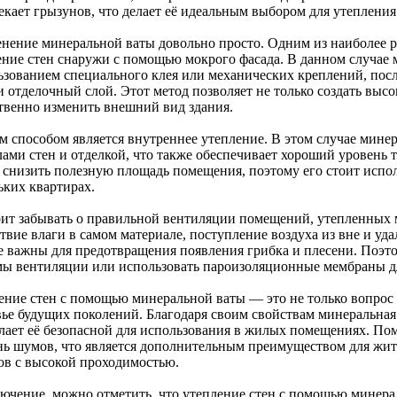
екает грызунов, что делает её идеальным выбором для утеплен
нение минеральной ваты довольно просто. Одним из наиболее р
ение стен снаружи с помощью мокрого фасада. В данном случае м
ьзованием специального клея или механических креплений, посл
 и отделочный слой. Этот метод позволяет не только создать вы
твенно изменить внешний вид здания.
м способом является внутреннее утепление. В этом случае минер
лами стен и отделкой, что также обеспечивает хороший уровень 
 снизить полезную площадь помещения, поэтому его стоит испол
ьких квартирах.
оит забывать о правильной вентиляции помещений, утепленных 
ствие влаги в самом материале, поступление воздуха из вне и у
е важны для предотвращения появления грибка и плесени. Поэт
мы вентиляции или использовать пароизоляционные мембраны дл
ение стен с помощью минеральной ваты — это не только вопрос 
вье будущих поколений. Благодаря своим свойствам минеральная 
елает её безопасной для использования в жилых помещениях. Пом
нь шумов, что является дополнительным преимуществом для жи
ов с высокой проходимостью.
лючение, можно отметить, что утепление стен с помощью минер