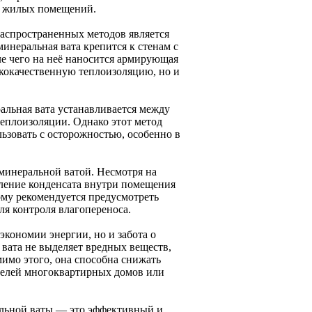
ия жилых помещений.
аспространенных методов является
инеральная вата крепится к стенам с
е чего на неё наносится армирующая
сококачественную теплоизоляцию, но и
альная вата устанавливается между
теплоизоляции. Однако этот метод
ьзовать с осторожностью, особенно в
минеральной ватой. Несмотря на
даление конденсата внутри помещения
ому рекомендуется предусмотреть
я контроля влагопереноса.
экономии энергии, но и забота о
вата не выделяет вредных веществ,
имо этого, она способна снижать
телей многоквартирных домов или
альной ваты — это эффективный и