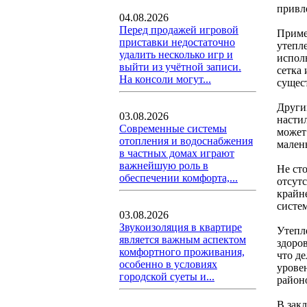
привл
04.08.2026
Перед продажей игровой
Приме
приставки недостаточно
утепл
удалить несколько игр и
испол
выйти из учётной записи.
сетка
На консоли могут...
сущес
Други
03.08.2026
насти
Современные системы
может
отопления и водоснабжения
мален
в частных домах играют
важнейшую роль в
Не ст
обеспечении комфорта,...
отсут
крайн
систе
03.08.2026
Звукоизоляция в квартире
Утепл
является важным аспектом
здоро
комфортного проживания,
что д
особенно в условиях
урове
городской суеты и...
район
В зак