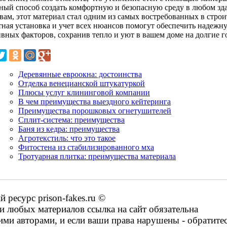
ный способ создать комфортную и безопасную среду в любом зд
твам, этот материал стал одним из самых востребованных в стро
тная установка и учет всех нюансов помогут обеспечить надежну
ивных факторов, сохранив тепло и уют в вашем доме на долгие г
Деревянные евроокна: достоинства
Отделка венецианской штукатуркой
Плюсы услуг клининговой компании
В чем преимущества выездного кейтеринга
Преимущества порошковых огнетушителей
Сплит-система: преимущества
Баня из кедра: преимущества
Агротекстиль: что это такое
Фитостена из стабилизированного мха
Тротуарная плитка: преимущества материала
ресурс prison-fakes.ru ©
 любых материалов ссылка на сайт обязательна
ими авторами, и если ваши права нарушены - обратите