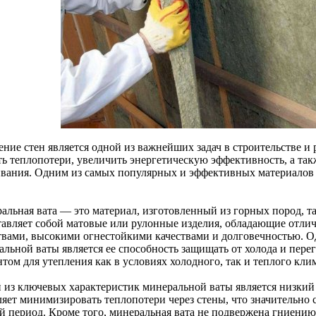
ение стен является одной из важнейших задач в строительстве и
ть теплопотери, увеличить энергетическую эффективность, а так
вания. Одним из самых популярных и эффективных материалов д
альная вата — это материал, изготовленный из горных пород, та
тавляет собой матовые или рулонные изделия, обладающие отл
твами, высокими огнестойкими качествами и долговечностью. 
льной ваты является ее способность защищать от холода и перег
том для утепления как в условиях холодного, так и теплого кли
 из ключевых характеристик минеральной ваты является низкий
ляет минимизировать теплопотери через стены, что значительно 
й период. Кроме того, минеральная вата не подвержена гниению