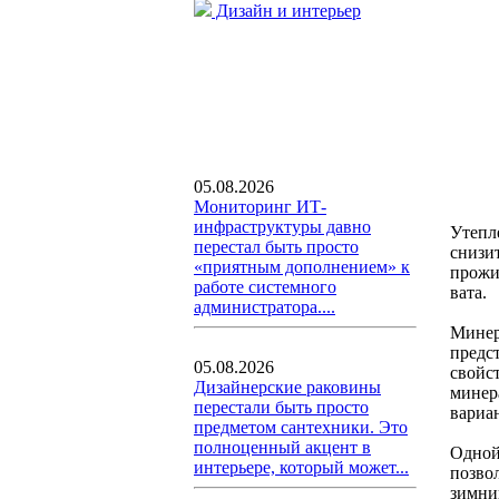
Дизайн и интерьер
05.08.2026
Мониторинг ИТ-
инфраструктуры давно
Утепл
перестал быть просто
снизи
«приятным дополнением» к
прожи
работе системного
вата.
администратора....
Минер
предс
05.08.2026
свойс
Дизайнерские раковины
минера
перестали быть просто
вариан
предметом сантехники. Это
полноценный акцент в
Одной
интерьере, который может...
позво
зимни