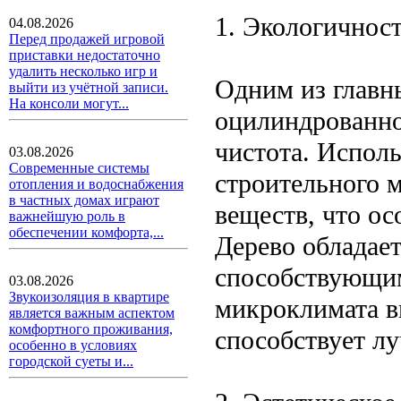
1. Экологичност
04.08.2026
Перед продажей игровой
приставки недостаточно
удалить несколько игр и
Одним из главн
выйти из учётной записи.
На консоли могут...
оцилиндрованно
чистота. Испол
03.08.2026
Современные системы
строительного м
отопления и водоснабжения
в частных домах играют
веществ, что ос
важнейшую роль в
обеспечении комфорта,...
Дерево обладае
способствующи
03.08.2026
Звукоизоляция в квартире
микроклимата в
является важным аспектом
комфортного проживания,
способствует л
особенно в условиях
городской суеты и...