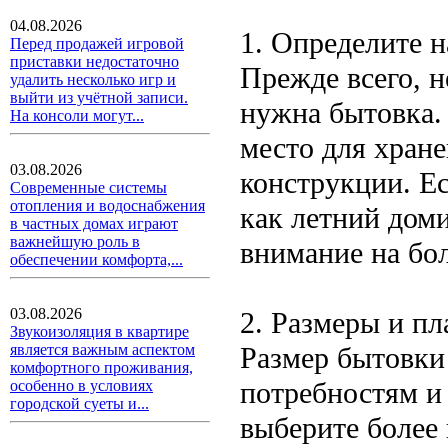
04.08.2026
1. Определите н
Перед продажей игровой
приставки недостаточно
Прежде всего, н
удалить несколько игр и
выйти из учётной записи.
нужна бытовка. 
На консоли могут...
место для хране
03.08.2026
конструкции. Е
Современные системы
отопления и водоснабжения
как летний доми
в частных домах играют
важнейшую роль в
внимание на бол
обеспечении комфорта,...
03.08.2026
2. Размеры и п
Звукоизоляция в квартире
Размер бытовки
является важным аспектом
комфортного проживания,
потребностям и 
особенно в условиях
городской суеты и...
выберите более 