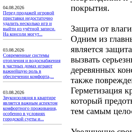
покрытия.
04.08.2026
Перед продажей игровой
приставки недостаточно
удалить несколько игр и
Защита от влаги
выйти из учётной записи.
На консоли могут...
Одним из главн
является защит
03.08.2026
Современные системы
вызвать серьезн
отопления и водоснабжения
в частных домах играют
деревянных конс
важнейшую роль в
обеспечении комфорта,...
также поврежде
Герметизация к
03.08.2026
Звукоизоляция в квартире
который предот
является важным аспектом
комфортного проживания,
тем самым цело
особенно в условиях
городской суеты и...
Увеличение сро