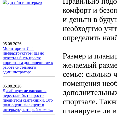
Правильно подо
Дизайн и интерьер
комфорт и безоп
и деньги в буд
необходимо учи
определить наи
05.08.2026
Мониторинг ИТ-
инфраструктуры давно
Размер и плани
перестал быть просто
«приятным дополнением» к
желаемый разме
работе системного
семье: сколько 
администратора....
помещения необ
05.08.2026
дополнительных 
Дизайнерские раковины
перестали быть просто
спортзале. Так
предметом сантехники. Это
полноценный акцент в
планируете ли 
интерьере, который может...