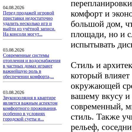
перепланировки
04.08.2026
комфорт и экон
Перед продажей игровой
приставки недостаточно
большой дом, ч
удалить несколько игр и
выйти из учётной записи.
площади, но и 
На консоли могут...
испытывать дис
03.08.2026
Современные системы
отопления и водоснабжения
Стиль и архите
в частных домах играют
важнейшую роль в
который влияет
обеспечении комфорта,...
окружающей сре
03.08.2026
вашему вкусу и
Звукоизоляция в квартире
является важным аспектом
современный, м
комфортного проживания,
особенно в условиях
стиль. Также уч
городской суеты и...
рельеф, соседн