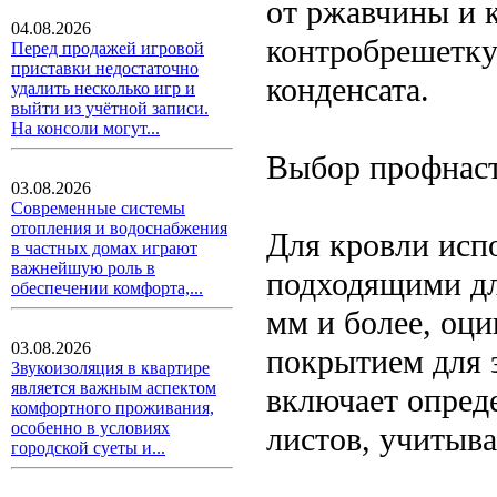
от ржавчины и 
04.08.2026
контробрешетку
Перед продажей игровой
приставки недостаточно
конденсата.
удалить несколько игр и
выйти из учётной записи.
На консоли могут...
Выбор профнаст
03.08.2026
Современные системы
отопления и водоснабжения
Для кровли исп
в частных домах играют
важнейшую роль в
подходящими дл
обеспечении комфорта,...
мм и более, оц
03.08.2026
покрытием для 
Звукоизоляция в квартире
является важным аспектом
включает опред
комфортного проживания,
особенно в условиях
листов, учитыва
городской суеты и...