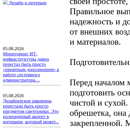
своей простоте,
Дизайн и интерьер
Правильное вып
надежность и д
от внешних воз
и материалов.
05.08.2026
Мониторинг ИТ-
инфраструктуры давно
Подготовительн
перестал быть просто
«приятным дополнением» к
работе системного
Перед началом 
администратора....
подготовить ос
05.08.2026
чистой и сухой
Дизайнерские раковины
перестали быть просто
обрешетка, она
предметом сантехники. Это
полноценный акцент в
закрепленной. 
интерьере, который может...