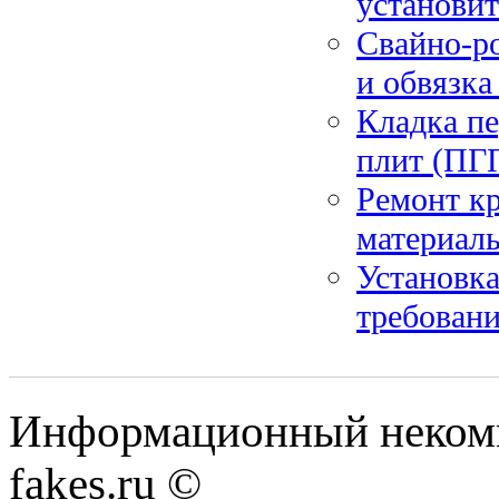
установит
Свайно-ро
и обвязка
Кладка пе
плит (ПГП
Ремонт к
материал
Установка
требовани
Информационный некомме
fakes.ru ©