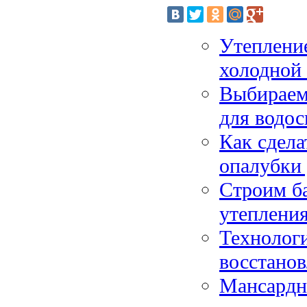
Утепление
холодной
Выбираем
для водос
Как сдела
опалубки
Строим ба
утепления
Технологи
восстано
Мансардны