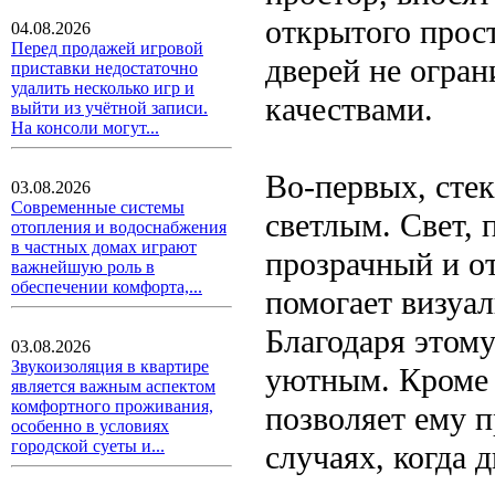
открытого прос
04.08.2026
Перед продажей игровой
дверей не огра
приставки недостаточно
удалить несколько игр и
качествами.
выйти из учётной записи.
На консоли могут...
Во-первых, сте
03.08.2026
Современные системы
светлым. Свет, 
отопления и водоснабжения
в частных домах играют
прозрачный и о
важнейшую роль в
обеспечении комфорта,...
помогает визуа
Благодаря этом
03.08.2026
Звукоизоляция в квартире
уютным. Кроме т
является важным аспектом
комфортного проживания,
позволяет ему 
особенно в условиях
городской суеты и...
случаях, когда 