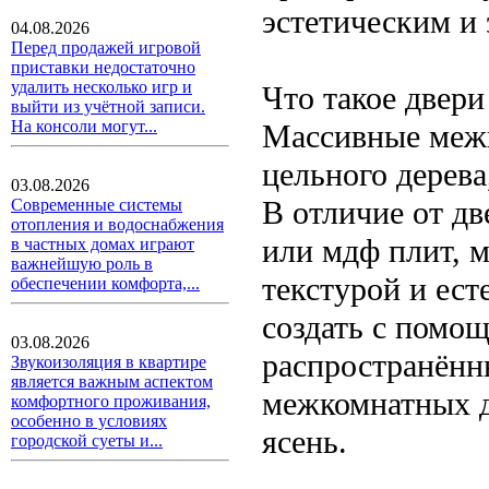
эстетическим и
04.08.2026
Перед продажей игровой
приставки недостаточно
удалить несколько игр и
Что такое двери
выйти из учётной записи.
На консоли могут...
Массивные межк
цельного дерева
03.08.2026
В отличие от д
Современные системы
отопления и водоснабжения
или мдф плит, 
в частных домах играют
важнейшую роль в
текстурой и ес
обеспечении комфорта,...
создать с помо
03.08.2026
распространённ
Звукоизоляция в квартире
является важным аспектом
межкомнатных дв
комфортного проживания,
особенно в условиях
ясень.
городской суеты и...