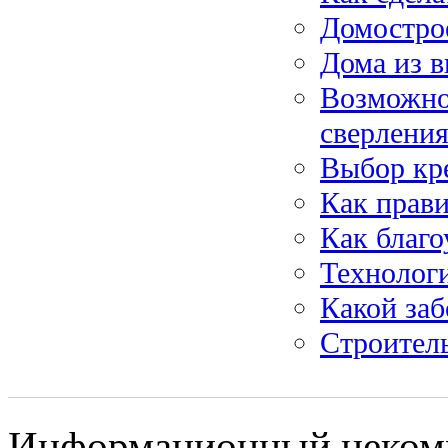
Домострое
Дома из в
Возможно
сверлени
Выбор кре
Как прав
Как благо
Технолог
Какой заб
Строител
Информационный некомме