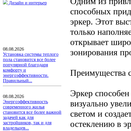
Одним из привл
Дизайн и интерьер
способных прид
эркер. Этот вы
только наполняе
открывает широ
08.08.2026
зонирования пр
Установка системы теплого
пола становится все более
популярной благодаря
комфорту и
Преимущества с
энергоэффективности.
Правильный...
Эркер способен 
08.08.2026
визуально увели
Энергоэффективность
современного жилья
светом и созда
становится все более важной
задачей как для
остеклению в эр
застройщиков, так и для
владельцев...