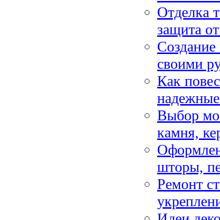
Отделка т
защита от
Создание 
своими р
Как повес
надежные
Выбор мое
камня, к
Оформлен
шторы, п
Ремонт ст
укреплени
Идеи деко