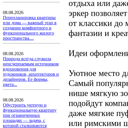
отдыха или даж
эркер позволяет
08.08.2026
Перепланировка квартиры
от классики до 
или дома — важный этап в
создании комфортного и
фантазии и кре
функционального жилого
пространства....
Идеи оформлени
08.08.2026
Природа всегда служила
неисчерпаемым источником
вдохновения для
Уютное место д
художников, архитекторов и
дизайнеров. Ее формы,
Самый популярн
цвета...
нише мягкую зо
08.08.2026
подойдут компа
Обустроить уютную и
функциональную квартиру
даже мягкие пу
при ограниченных
площадях — задача, с
или римскими ш
которой сталкиваются