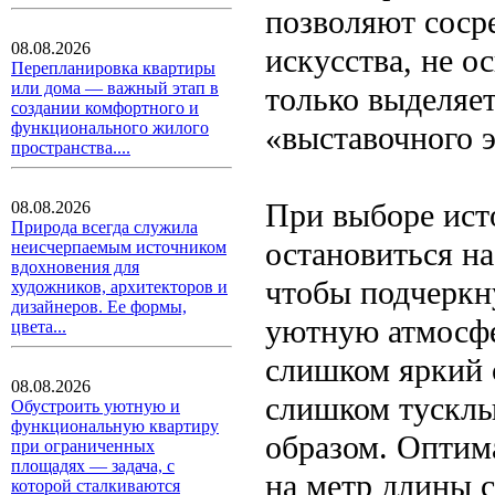
позволяют соср
08.08.2026
искусства, не о
Перепланировка квартиры
или дома — важный этап в
только выделяет
создании комфортного и
функционального жилого
«выставочного э
пространства....
При выборе ист
08.08.2026
Природа всегда служила
остановиться на
неисчерпаемым источником
вдохновения для
чтобы подчеркн
художников, архитекторов и
дизайнеров. Ее формы,
уютную атмосфе
цвета...
слишком яркий 
08.08.2026
слишком тускл
Обустроить уютную и
функциональную квартиру
образом. Оптим
при ограниченных
площадях — задача, с
на метр длины 
которой сталкиваются