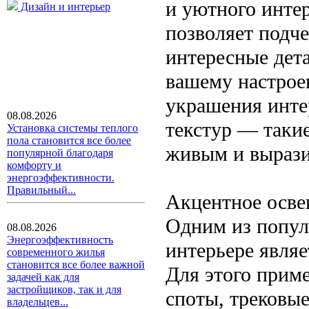
и уютного интер
Дизайн и интерьер
позволяет подч
интересные дет
вашему настрое
украшения инте
08.08.2026
текстур — таки
Установка системы теплого
пола становится все более
живым и выраз
популярной благодаря
комфорту и
энергоэффективности.
Правильный...
Акцентное осве
Одним из попул
08.08.2026
Энергоэффективность
интерьере являе
современного жилья
становится все более важной
Для этого прим
задачей как для
застройщиков, так и для
споты, трековы
владельцев...