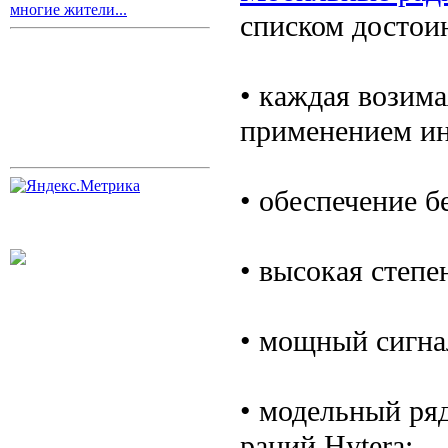
многие жители...
списком достои
• каждая возима
применением ин
• обеспечение б
• высокая степ
• мощный сигна
• модельный ря
раций Hytera;