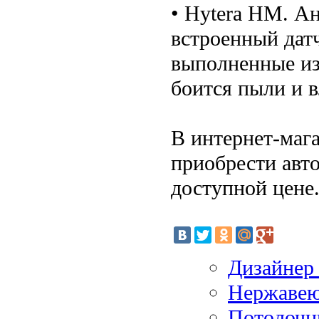
• Hytera HM. А
встроенный датч
выполненные из
боится пыли и в
В интернет-маг
приобрести авт
доступной цене
Дизайнер
Нержавею
Потолочн