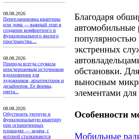
08.08.2026
Благодаря обши
Перепланировка квартиры
или дома — важный этап в
автомобильные 
создании комфортного и
популярностью 
функционального жилого
пространства....
экстренных слу
автовладельцам
08.08.2026
Природа всегда служила
обстановки. Дл
неисчерпаемым источником
вдохновения для
выносным микр
художников, архитекторов и
дизайнеров. Ее формы,
элементами для
цвета...
08.08.2026
Особенности м
Обустроить уютную и
функциональную квартиру
при ограниченных
площадях — задача, с
Мобильные рад
которой сталкиваются