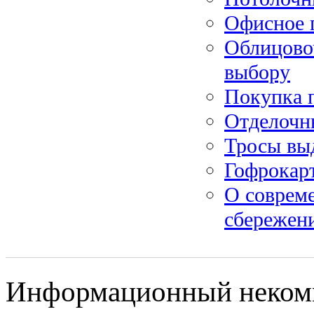
Офисное 
Облицово
выбору
Покупка п
Отделочн
Тросы вы
Гофрокар
О соврем
сбережен
Информационный некомме