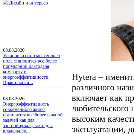
Дизайн и интерьер
08.08.2026
Установка системы теплого
пола становится все более
популярной благодаря
комфорту и
Hytera – имени
энергоэффективности.
Правильный...
различного наз
включает как п
08.08.2026
Энергоэффективность
любительского 
современного жилья
становится все более важной
высоким качест
задачей как для
застройщиков, так и для
эксплуатации, 
владельцев...