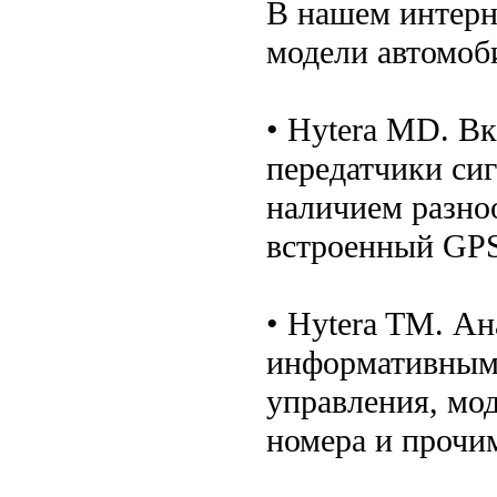
В нашем интерн
модели автомоб
• Hytera MD. В
передатчики си
наличием разно
встроенный GPS
• Hytera TM. А
информативным
управления, мо
номера и прочи