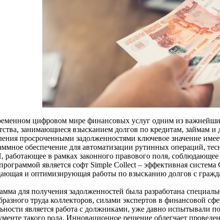
ременном цифровом мире финансовых услуг одним из важнейши
нтства, занимающиеся взысканием долгов по кредитам, займам и 
ления просроченными задолженностями ключевое значение имее
аммное обеспечение для автоматизации рутинных операций, тес
 работающее в рамках законного правового поля, соблюдающее
программой является софт Simple Collect – эффективная система
ающая и оптимизирующая работы по взысканию долгов с гражд
амма для получения задолженностей была разработана специаль
бразного труда коллекторов, силами экспертов в финансовой сф
льности является работа с должниками, уже давно испытывали п
ументе такого рода. Инновационное решение облегчает проведени