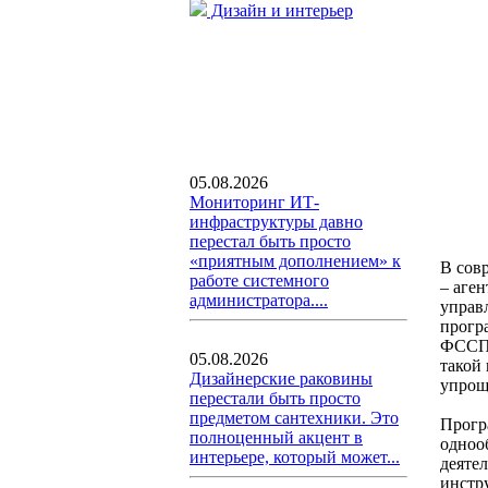
Дизайн и интерьер
05.08.2026
Мониторинг ИТ-
инфраструктуры давно
перестал быть просто
«приятным дополнением» к
В сов
работе системного
– аге
администратора....
управ
прогр
ФССП,
05.08.2026
такой 
Дизайнерские раковины
упрощ
перестали быть просто
предметом сантехники. Это
Прогр
полноценный акцент в
одноо
интерьере, который может...
деяте
инстр