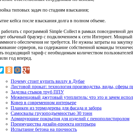
ройка типовых задач по стадиям взыскания;
ытие кейса после взыскания долга в полном объеме.
работать с программой Simple Collect в рамках повседневной де
дет обычный браузер с подключением к сети Интернет. Мощный
аммного обеспечения не требуется. Не нужны затраты на закупк
живание серверов, на содержание собственной команды техниче
ть подходящий тариф с необходимым количеством пользователей 
или год вперед.
Почему стоит купить виллу в Дубае
Листовой прокат: технология производства, виды, сферы 
Заделка стыков труб ППУ
Межвенцовый джутовый утеплитель: что это и зачем испол
Ковер в современном интерьере
Планкен из термодерева для фасада и забора
Самосвалы грузоподъемностью 30 тонн
Армирующие покрытия для изделий с пенополистиролом
Преимущества дизайн-проекта интерьера
Испытание бетона на прочность