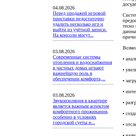
досуд
04.08.2026
Перед продажей игровой
Систем
приставки недостаточно
предо
удалить несколько игр и
тесно
выйти из учётной записи.
данны
На консоли могут...
причи
Возмо
03.08.2026
Современные системы
• ана
отопления и водоснабжения
в частных домах играют
• уве
важнейшую роль в
обеспечении комфорта,...
• загр
• инт
03.08.2026
Звукоизоляция в квартире
• раз
является важным аспектом
комфортного проживания,
• соз
особенно в условиях
городской суеты и...
• отс
• наз