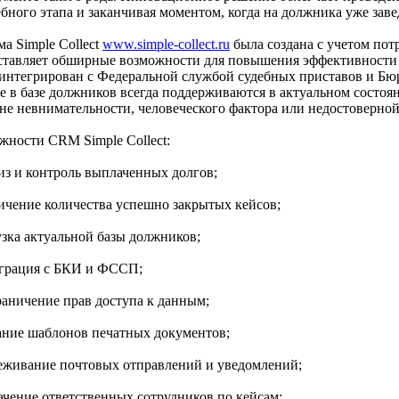
ебного этапа и заканчивая моментом, когда на должника уже зав
а Simple Collect
www.simple-collect.ru
была создана с учетом пот
ставляет обширные возможности для повышения эффективности 
 интегрирован с Федеральной службой судебных приставов и Бюр
е в базе должников всегда поддерживаются в актуальном состоя
не невнимательности, человеческого фактора или недостоверно
жности CRM Simple Collect:
лиз и контроль выплаченных долгов;
личение количества успешно закрытых кейсов;
узка актуальной базы должников;
еграция с БКИ и ФССП;
граничение прав доступа к данным;
дание шаблонов печатных документов;
леживание почтовых отправлений и уведомлений;
начение ответственных сотрудников по кейсам;