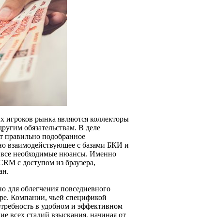
х игроков рынка являются коллекторы
другим обязательствам. В деле
т правильно подобранное
но взаимодействующее с базами БКИ и
 все необходимые нюансы. Именно
 CRM с доступом из браузера,
ан.
но для облегчения повседневного
ере. Компании, чьей спецификой
отребность в удобном и эффективном
е всех стадий взыскания, начиная от