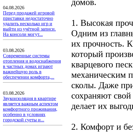
домов.
04.08.2026
Перед продажей игровой
приставки недостаточно
1. Высокая проч
удалить несколько игр и
выйти из учётной записи.
Одним из главн
На консоли могут...
их прочность. 
03.08.2026
который произво
Современные системы
отопления и водоснабжения
кварцевого песк
в частных домах играют
важнейшую роль в
механическим п
обеспечении комфорта,...
сколы. Даже пр
сохраняют свой 
03.08.2026
Звукоизоляция в квартире
делает их выго
является важным аспектом
комфортного проживания,
особенно в условиях
городской суеты и...
2. Комфорт и бе