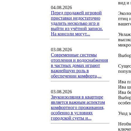
вид и 
04.08.2026
Перед продажей игровой
Эколо
приставки недостаточно
птиц 
удалить несколько игр и
вашего
выйти из учётной записи.
На консоли могут...
Увлаж
высок
микро
03.08.2026
Современные системы
Выбор
отопления и водоснабжения
в частных домах играют
Сущес
важнейшую роль в
попул
обеспечении комфорта,...
Ива п
Ива ш
03.08.2026
Ива б
Звукоизоляция в квартире
Выбор
является важным аспектом
особе
комфортного проживания,
особенно в условиях
Уход 
городской суеты и...
Необх
ключе