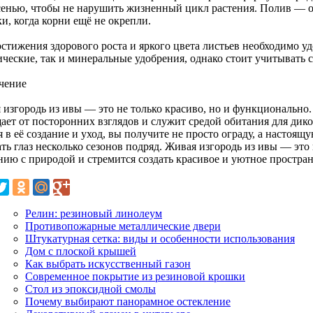
сенью, чтобы не нарушить жизненный цикл растения. Полив — о
и, когда корни ещё не окрепли.
стижения здорового роста и яркого цвета листьев необходимо уд
ические, так и минеральные удобрения, однако стоит учитывать 
чение
 изгородь из ивы — это не только красиво, но и функционально
ает от посторонних взглядов и служит средой обитания для дик
 в её создание и уход, вы получите не просто ограду, а настоящу
ть глаз несколько сезонов подряд. Живая изгородь из ивы — это
ию с природой и стремится создать красивое и уютное пространс
Релин: резиновый линолеум
Противопожарные металлические двери
Штукатурная сетка: виды и особенности использования
Дом с плоской крышей
Как выбрать искусственный газон
Современное покрытие из резиновой крошки
Стол из эпоксидной смолы
Почему выбирают панорамное остекление