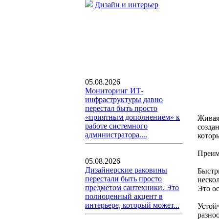
Дизайн и интерьер
05.08.2026
Мониторинг ИТ-
инфраструктуры давно
перестал быть просто
«приятным дополнением» к
Живая
работе системного
созда
администратора....
котор
Преим
05.08.2026
Дизайнерские раковины
Быстр
перестали быть просто
нескол
предметом сантехники. Это
Это ос
полноценный акцент в
интерьере, который может...
Устойч
разно