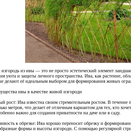
 изгородь из ивы — это не просто эстетический элемент ландшаф
ния уюта и защиты личного пространства. Ива, как растение, об
ые делают её идеальным выбором для формирования живых огра
ущества ивы в качестве живой изгороди
ый рост: Ива известна своим стремительным ростом. В течение п
ько метров, что делает её отличным вариантом для тех, кто хоче
обенно важно для создания приватности на даче или в саду.
ивость к обрезке: Ива хорошо переносит обрезку и формирование
образные формы и высоты изгороди. С помощью регулярной ст