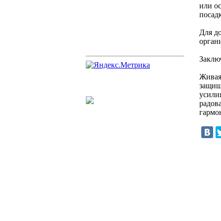
или о
посадк
Для до
орган
Заклю
Живая
защищ
усилия
радова
гармон