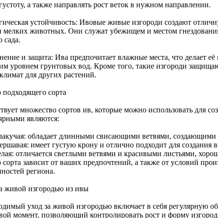
густоту, а также направлять рост веток в нужном направлении.
гическая устойчивость: Ивовые живые изгороди создают отличн
и мелких животных. Они служат убежищем и местом гнездования
 сада.
нение и защита: Ива предпочитает влажные места, что делает её
им уровнем грунтовых вод. Кроме того, такие изгороди защищаю
климат для других растений.
 подходящего сорта
твует множество сортов ив, которые можно использовать для со
ярными являются:
лакучая: обладает длинными свисающими ветвями, создающими
ершавая: имеет густую крону и отлично подходит для создания в
елая: отличается светлыми ветвями и красивыми листьями, хорош
 сорта зависит от ваших предпочтений, а также от условий про
нностей региона.
за живой изгородью из ивы
одимый уход за живой изгородью включает в себя регулярную об
вой момент, позволяющий контролировать рост и форму изгороди