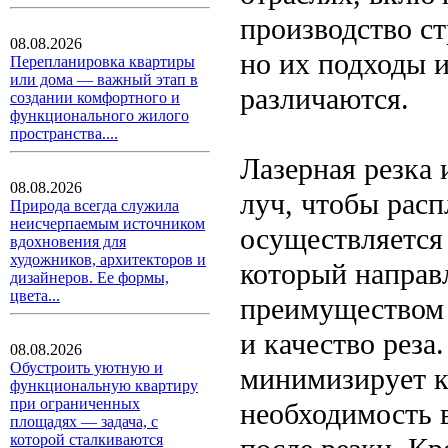
производство с
08.08.2026
но их подходы 
Перепланировка квартиры
или дома — важный этап в
различаются.
создании комфортного и
функционального жилого
пространства....
Лазерная резка
08.08.2026
луч, чтобы расп
Природа всегда служила
неисчерпаемым источником
осуществляется
вдохновения для
художников, архитекторов и
который направ
дизайнеров. Ее формы,
цвета...
преимуществом 
и качество реза
08.08.2026
Обустроить уютную и
минимизирует к
функциональную квартиру
при ограниченных
необходимость 
площадях — задача, с
которой сталкиваются