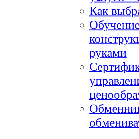
Как выбр
Обучение
конструкц
руками
Сертифик
управлен
ценообра
Обменник
обменива