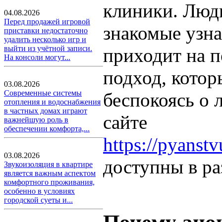
клиники. Люди
04.08.2026
Перед продажей игровой
знакомые узна
приставки недостаточно
удалить несколько игр и
выйти из учётной записи.
приходит на п
На консоли могут...
подход, котор
03.08.2026
Современные системы
беспокоясь о
отопления и водоснабжения
в частных домах играют
сайте
важнейшую роль в
обеспечении комфорта,...
https://pyanst
03.08.2026
доступны в ра
Звукоизоляция в квартире
является важным аспектом
комфортного проживания,
особенно в условиях
городской суеты и...