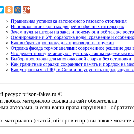
Правильная установка автономного газового отопления
Использование скрытых дверей в офисных интерьерах
Зачем нужны шторы на заказ и почему они всё так же вост
Озонирование и УФ-обработка воды: сравнение и особенн
Как выбрать проволоку для производства пружин
Отделка фасада термопанелями: современное решение для 
Что делает полиуретановую грунтовку таким надежным в
Выбор проволоки для многочасовой сварки без остановки
Как гранитные оградки сохраняют память и порядок на мес
Как устроиться в РЖД в Сочи и не упустить подходящую 
ресурс prison-fakes.ru ©
 любых материалов ссылка на сайт обязательна
ими авторами, и если ваши права нарушены - обратите
 материалов (статей, обзоров и пр.) вы также можете