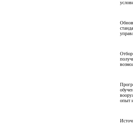
услов
Обнов
станд
управ
Отбор
получ
возмо
Прогр
обуче
воору
опыт 
Источ