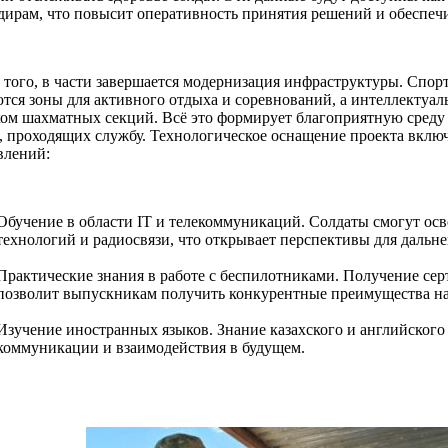
дирам, что повысит оперативность принятия решений и обеспечи
 того, в части завершается модернизация инфраструктуры. Спор
ются зоны для активного отдыха и соревнований, а интеллектуал
ком шахматных секций. Всё это формирует благоприятную среду
, проходящих службу. Технологическое оснащение проекта включ
влений:
Обучение в области IT и телекоммуникаций. Солдаты смогут осв
технологий и радиосвязи, что открывает перспективы для дальн
Практические знания в работе с беспилотниками. Получение се
позволит выпускникам получить конкурентные преимущества на
Изучение иностранных языков. Знание казахского и английског
коммуникации и взаимодействия в будущем.