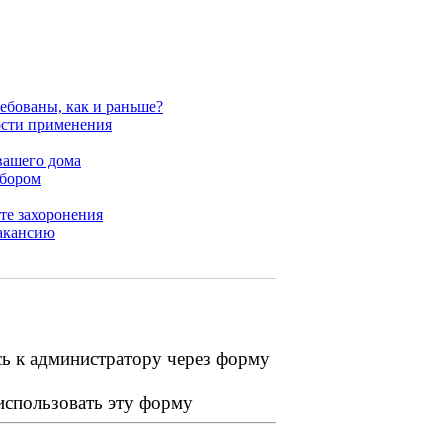
ребованы, как и раньше?
ости применения
вашего дома
ыбором
те захоронения
вакансию
сь к администратору через форму
 использовать эту форму