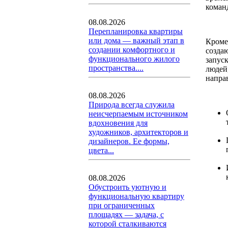
коман
08.08.2026
Перепланировка квартиры
или дома — важный этап в
Кроме
создании комфортного и
созда
функционального жилого
запус
пространства....
людей
напра
08.08.2026
Природа всегда служила
неисчерпаемым источником
вдохновения для
художников, архитекторов и
дизайнеров. Ее формы,
цвета...
08.08.2026
Обустроить уютную и
функциональную квартиру
при ограниченных
площадях — задача, с
которой сталкиваются