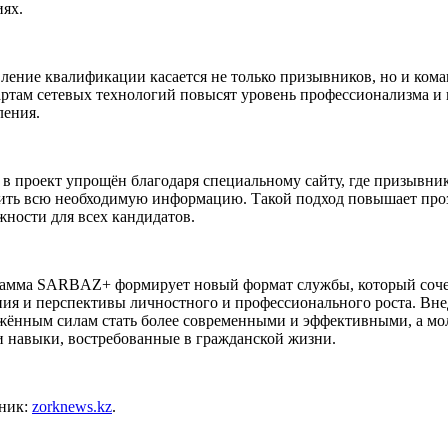
иях.
ление квалификации касается не только призывников, но и ко
артам сетевых технологий повысят уровень профессионализма и 
ления.
 в проект упрощён благодаря специальному сайту, где призывни
ить всю необходимую информацию. Такой подход повышает прозр
жности для всех кандидатов.
амма SARBAZ+ формирует новый формат службы, который сочета
ния и перспективы личностного и профессионального роста. Вн
жённым силам стать более современными и эффективными, а м
и навыки, востребованные в гражданской жизни.
ник:
zorknews.kz
.