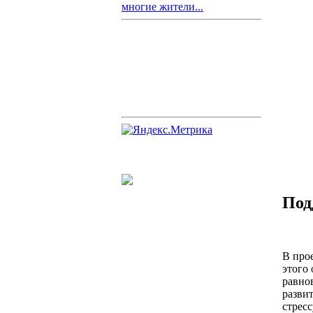
многие жители...
Под
В про
этого
равно
разви
стрес