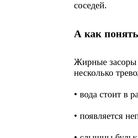
соседей.
А как понять
Жирные засоры н
несколько трев
• вода стоит в 
• появляется не
• слышны бульк