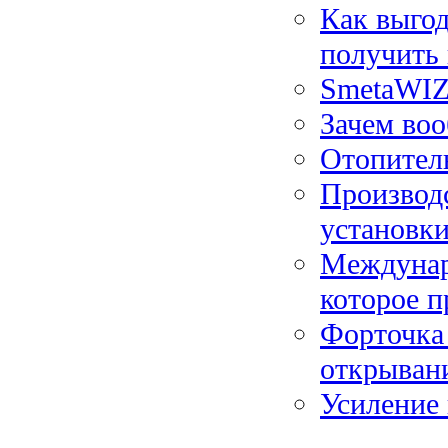
Как выгод
получить
SmetaWIZ
Зачем воо
Отопитель
Производс
установк
Междунар
которое п
Форточка
открывани
Усиление 