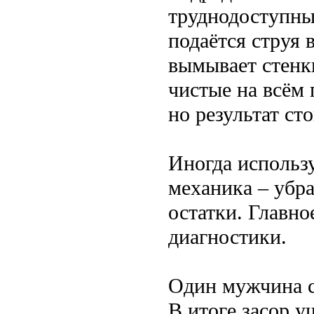
труднодоступны
подаётся струя 
вымывает стенк
чистые на всём
но результат ст
Иногда использу
механика – убр
остатки. Главное
диагностики.
Один мужчина с
В итоге засор у