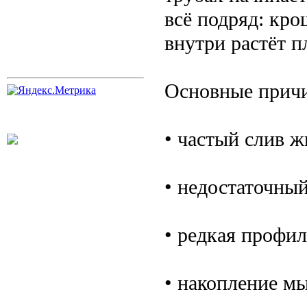
всё подряд: кро
внутри растёт п
Основные причи
• частый слив ж
• недостаточный
• редкая профил
• накопление м