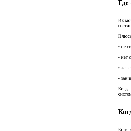
Где
Их мож
гостин
Плюсы
• не с
• нет 
• лег
• зан
Когда 
систе
Ког
Есть 