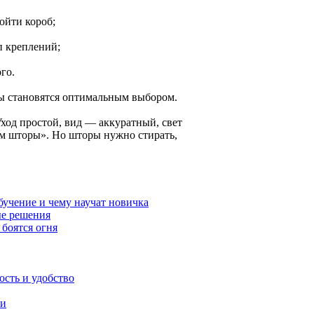
ойти короб;
п креплений;
го.
мы становятся оптимальным выбором.
Уход простой, вид — аккуратный, свет
чем шторы». Но шторы нужно стирать,
обучение и чему научат новичка
ые решения
 боятся огня
ость и удобство
ми