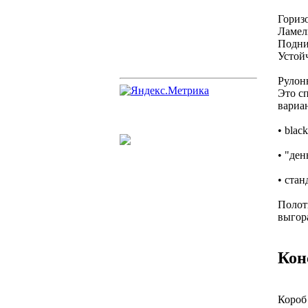
Горизо
Ламел
Подни
Устой
Рулон
Это сп
вариан
• blac
• "де
• стан
Полотн
выгор
Кон
Короб