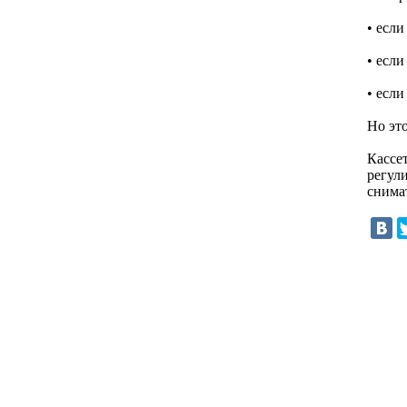
• если
• есл
• если
Но эт
Кассе
регули
снима