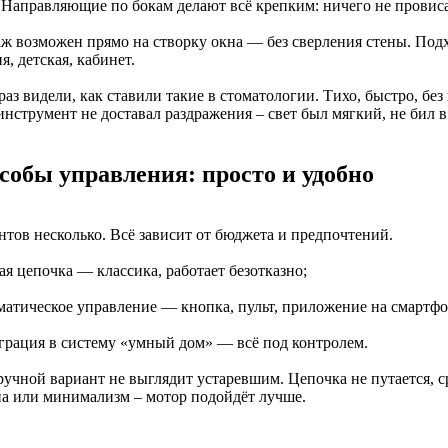
 Направляющие по бокам делают всё крепким: ничего не провисае
ж возможен прямо на створку окна — без сверления стены. Подх
я, детская, кабинет.
аз видели, как ставили такие в стоматологии. Тихо, быстро, без 
нструмент не доставал раздражения – свет был мягкий, не бил в 
собы управления: просто и удобно
нтов несколько. Всё зависит от бюджета и предпочтений.
ая цепочка — классика, работает безотказно;
оматическое управление — кнопка, пульт, приложение на смартфо
еграция в систему «умный дом» — всё под контролем.
ручной вариант не выглядит устаревшим. Цепочка не путается, с
а или минимализм – мотор подойдёт лучше.