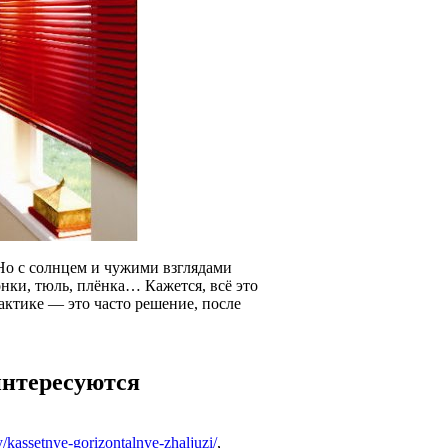
 Но с солнцем и чужими взглядами
онки, тюль, плёнка… Кажется, всё это
актике — это часто решение, после
интересуются
y/kassetnye-gorizontalnye-zhaljuzi/
,