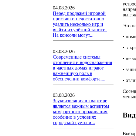
устрое
04.08.2026
напра
Перед продажей игровой
выгля
приставки недостаточно
удалить несколько игр и
Это н
выйти из учётной записи.
На консоли могут...
• пом
• зак
03.08.2026
Современные системы
• не 
отопления и водоснабжения
в частных домах играют
• защ
важнейшую роль в
обеспечении комфорта,...
• отл
Соседк
03.08.2026
меньше
Звукоизоляция в квартире
является важным аспектом
комфортного проживания,
Вид
особенно в условиях
городской суеты и...
Выбор