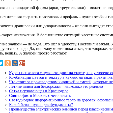
 окна нестандартной формы (арки, треугольники) – может не под
и нет желания сверлить пластиковый профиль – нужен особый ти
 хочется драпировки или декоративности – жалюзи выглядят стро
о скорее исключения. В большинстве ситуаций кассетные систе
тные жалюзи — не мода. Это шаг к удобству. Поставил и забыл. 
руется как надо. Да, поначалу может показаться, что «дороже, 
ть, вешать. А жалюзи просто работают.
Курсы психолога с нуля: что дают на старте, как устроено 
Комбинации цветов и текстур в кухнях на заказ: практичн
Что стоит за производством кирпичей и смесей, которые не
Летние шины для бездорожья – насколько это реально
Сетка нержавеющая в Краснодаре
Снять офис в Москве: с чего начать
Светодиодное информационное табло на дорогах: безопасн
Какой бетон нужен для фундамента?
Преимущества электрических каминов перед классически