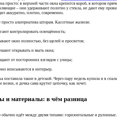
на просто: в верхней части окна крепится короб, в котором пря
вляющие – они удерживают полотно у стекла, не дают ему провис
дит аккуратно, плотно, современно.
е просто альтернатива шторам. Кассетные жалюзи:
огают контролировать освещённость;
рывают окно полностью, без щелей и просветов;
мешают открывать и мыть окна;
ищают от посторонних взглядов с улицы;
ично вписываются в интерьер.
а поставила такие в детской. Через пару недель купила и в спал
 возни, и дочка сама крутит цепочку, как хочет.
ы и материалы: в чём разница
 обычно идёт между двумя типами: горизонтальные и рулонные. 