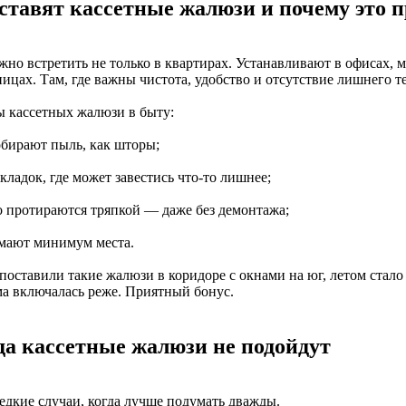
 ставят кассетные жалюзи и почему это 
но встретить не только в квартирах. Устанавливают в офисах, м
ицах. Там, где важны чистота, удобство и отсутствие лишнего т
 кассетных жалюзи в быту:
обирают пыль, как шторы;
складок, где может завестись что-то лишнее;
ко протираются тряпкой — даже без демонтажа;
имают минимум места.
поставили такие жалюзи в коридоре с окнами на юг, летом стало 
ма включалась реже. Приятный бонус.
да кассетные жалюзи не подойдут
редкие случаи, когда лучше подумать дважды.