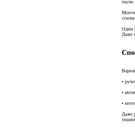
пыли.
Монта
спальн
Один р
Даже и
Спо
Вариа
• ручн
• авт
• инт
Даже 
тишин