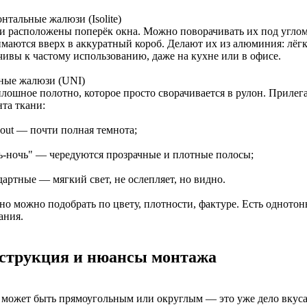
нтальные жалюзи (Isolite)
и расположены поперёк окна. Можно поворачивать их под углом
маются вверх в аккуратный короб. Делают их из алюминия: лёгки
чивы к частому использованию, даже на кухне или в офисе.
ные жалюзи (UNI)
лошное полотно, которое просто сворачивается в рулон. Прилега
та ткани:
kout — почти полная темнота;
нь-ночь" — чередуются прозрачные и плотные полосы;
дартные — мягкий свет, не ослепляет, но видно.
о можно подобрать по цвету, плотности, фактуре. Есть однотонн
ания.
струкция и нюансы монтажа
 может быть прямоугольным или округлым — это уже дело вкуса.