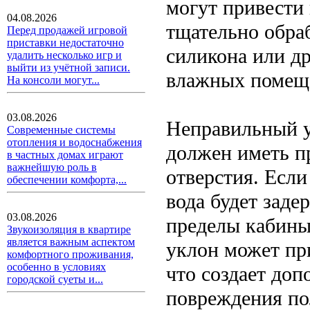
могут привести
04.08.2026
тщательно обра
Перед продажей игровой
приставки недостаточно
силикона или др
удалить несколько игр и
выйти из учётной записи.
влажных помещ
На консоли могут...
03.08.2026
Неправильный у
Современные системы
отопления и водоснабжения
должен иметь п
в частных домах играют
важнейшую роль в
отверстия. Есл
обеспечении комфорта,...
вода будет заде
03.08.2026
пределы кабины
Звукоизоляция в квартире
является важным аспектом
уклон может пр
комфортного проживания,
особенно в условиях
что создает доп
городской суеты и...
повреждения по