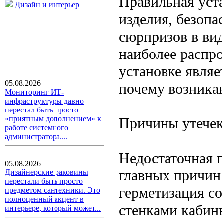
Правильная уст
Дизайн и интерьер
изделия, безопа
сюрпризов в вид
наиболее распр
установке являе
05.08.2026
почему возникаю
Мониторинг ИТ-
инфраструктуры давно
перестал быть просто
«приятным дополнением» к
Причины утечек
работе системного
администратора....
Недостаточная 
05.08.2026
главных причин
Дизайнерские раковины
перестали быть просто
герметизация с
предметом сантехники. Это
полноценный акцент в
стенками кабин
интерьере, который может...