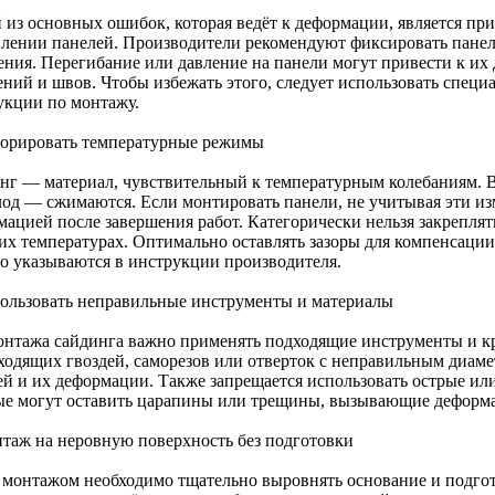
 из основных ошибок, которая ведёт к деформации, является пр
плении панелей. Производители рекомендуют фиксировать панели
ения. Перегибание или давление на панели могут привести к их
ений и швов. Чтобы избежать этого, следует использовать спец
укции по монтажу.
норировать температурные режимы
нг — материал, чувствительный к температурным колебаниям. 
олод — сжимаются. Если монтировать панели, не учитывая эти из
мацией после завершения работ. Категорически нельзя закреплят
их температурах. Оптимально оставлять зазоры для компенсации
о указываются в инструкции производителя.
пользовать неправильные инструменты и материалы
онтажа сайдинга важно применять подходящие инструменты и к
ходящих гвоздей, саморезов или отверток с неправильным диам
ей и их деформации. Также запрещается использовать острые и
ые могут оставить царапины или трещины, вызывающие деформ
нтаж на неровную поверхность без подготовки
 монтажом необходимо тщательно выровнять основание и подгот