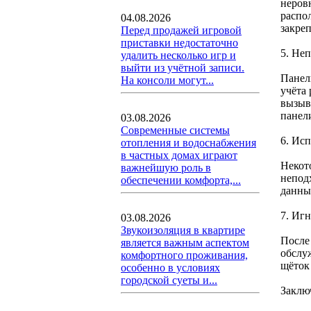
неров
распо
04.08.2026
закре
Перед продажей игровой
приставки недостаточно
5. Не
удалить несколько игр и
выйти из учётной записи.
Панел
На консоли могут...
учёта
вызыв
панел
03.08.2026
Современные системы
6. Ис
отопления и водоснабжения
в частных домах играют
Некот
важнейшую роль в
непод
обеспечении комфорта,...
данны
7. Иг
03.08.2026
Звукоизоляция в квартире
После
является важным аспектом
обслу
комфортного проживания,
щёток
особенно в условиях
городской суеты и...
Заклю