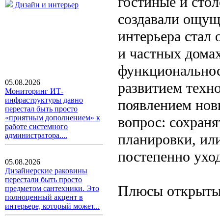
гостиные и стол
Дизайн и интерьер
создавали ощущ
интерьера стал 
и частных дома
функциональнос
05.08.2026
развитием техн
Мониторинг ИТ-
инфраструктуры давно
появлением нов
перестал быть просто
«приятным дополнением» к
вопрос: сохран
работе системного
планировки, ил
администратора....
постепенно ухо
05.08.2026
Дизайнерские раковины
перестали быть просто
Плюсы открыты
предметом сантехники. Это
полноценный акцент в
интерьере, который может...