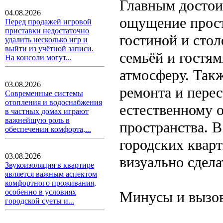
Главным достои
04.08.2026
ощущение прост
Перед продажей игровой
приставки недостаточно
гостиной и стол
удалить несколько игр и
выйти из учётной записи.
семьёй и гостя
На консоли могут...
атмосферу. Такж
03.08.2026
ремонта и перес
Современные системы
отопления и водоснабжения
естественному 
в частных домах играют
важнейшую роль в
пространства. 
обеспечении комфорта,...
городских квар
03.08.2026
визуально сдела
Звукоизоляция в квартире
является важным аспектом
комфортного проживания,
особенно в условиях
Минусы и вызо
городской суеты и...