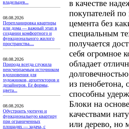
в качестве наде
владельцев...
покупателей по 
08.08.2026
цемента без как
Перепланировка квартиры
или дома — важный этап в
специальным те
создании комфортного и
функционального жилого
получается дос
пространства....
себя огромное к
08.08.2026
обладает отлич
Природа всегда служила
неисчерпаемым источником
долговечностью
вдохновения для
художников, архитекторов и
из пенобетона, 
дизайнеров. Ее формы,
цвета...
способны удерж
Блоки на основе
08.08.2026
Обустроить уютную и
качествами нату
функциональную квартиру
при ограниченных
или дерево, но 
площадях — задача, с