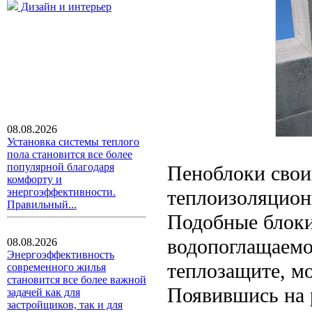
Дизайн и интерьер
08.08.2026
Установка системы теплого
пола становится все более
популярной благодаря
Пеноблоки свои
комфорту и
энергоэффективности.
теплоизоляцион
Правильный...
Подобные блоки
водопоглащаемо
08.08.2026
Энергоэффективность
теплозащите, м
современного жилья
становится все более важной
Появившись на 
задачей как для
застройщиков, так и для