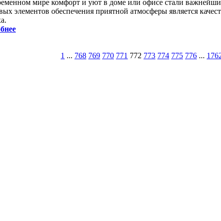
ременном мире комфорт и уют в доме или офисе стали важнейш
вых элементов обеспечения приятной атмосферы является качес
а.
бнее
1
...
768
769
770
771
772
773
774
775
776
...
176