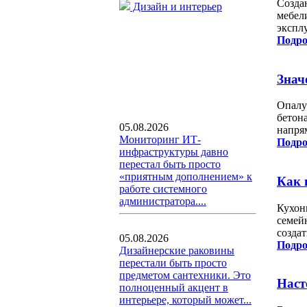
Созда
Дизайн и интерьер
мебел
экспл
Подро
Знач
Опалу
бетон
05.08.2026
напря
Мониторинг ИТ-
Подро
инфраструктуры давно
перестал быть просто
«приятным дополнением» к
Как 
работе системного
администратора....
Кухон
семей
созда
05.08.2026
Подро
Дизайнерские раковины
перестали быть просто
предметом сантехники. Это
Наст
полноценный акцент в
интерьере, который может...