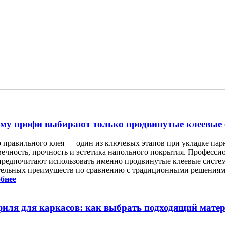
му профи выбирают только продвинутые клеевые 
 правильного клея — один из ключевых этапов при укладке парке
вечность, прочность и эстетика напольного покрытия. Профессио
предпочитают использовать именно продвинутые клеевые систем
тельных преимуществ по сравнению с традиционными решениям
бнее
иля для каркасов: как выбрать подходящий мате