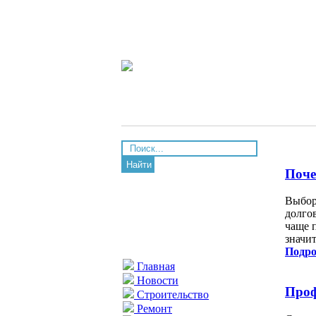
Найти
Поче
Выбор
долго
чаще 
значи
Подро
Главная
Новости
Проф
Строительство
Ремонт