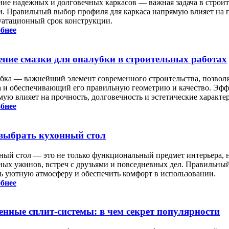
ние надежных и долговечных каркасов — важная задача в строит
и. Правильный выбор профиля для каркаса напрямую влияет на п
уатационный срок конструкции.
бнее
ение смазки для опалубки в строительных работах
бка — важнейший элемент современного строительства, позвол
а и обеспечивающий его правильную геометрию и качество. Эфф
мую влияет на прочность, долговечность и эстетические характ
бнее
выбрать кухонный стол
ный стол — это не только функциональный предмет интерьера, н
ных ужинов, встреч с друзьями и повседневных дел. Правильны
ть уютную атмосферу и обеспечить комфорт в использовании.
бнее
енные сплит-системы: в чем секрет популярности