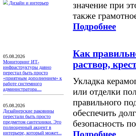
значение при э
Дизайн и интерьер
также грамотно
Подробнее
Как правильн
05.08.2026
Мониторинг ИТ-
раствор, крес
инфраструктуры давно
перестал быть просто
«приятным дополнением» к
Укладка керамо
работе системного
или отделки пол
администратора....
правильного по
05.08.2026
обеспечить дол
Дизайнерские раковины
перестали быть просто
безопасность п
предметом сантехники. Это
полноценный акцент в
Подробнее
интерьере, который может...