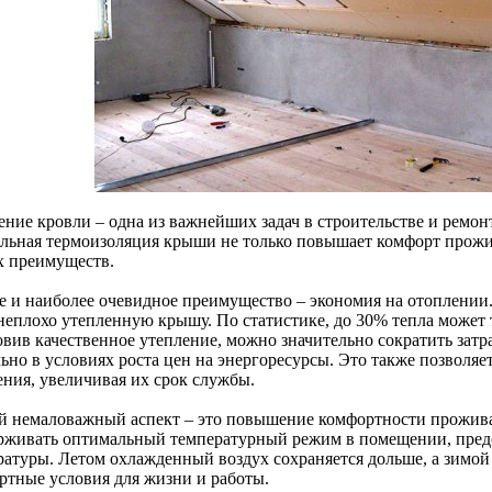
ение кровли – одна из важнейших задач в строительстве и ремо
льная термоизоляция крыши не только повышает комфорт прожи
х преимуществ.
е и наиболее очевидное преимущество – экономия на отоплении.
 неплохо утепленную крышу. По статистике, до 30% тепла может т
овив качественное утепление, можно значительно сократить затр
ьно в условиях роста цен на энергоресурсы. Это также позволяе
ения, увеличивая их срок службы.
й немаловажный аспект – это повышение комфортности прожива
рживать оптимальный температурный режим в помещении, предо
ратуры. Летом охлажденный воздух сохраняется дольше, а зимой 
ртные условия для жизни и работы.