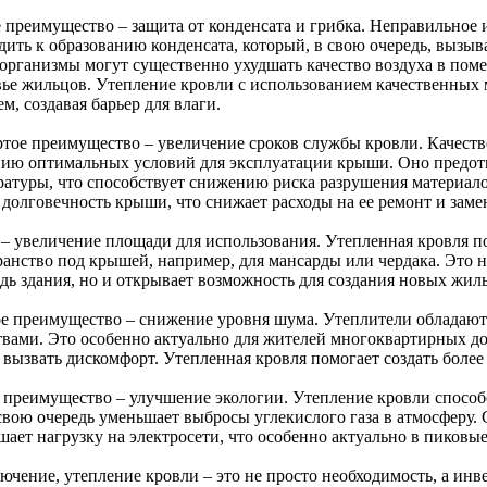
е преимущество – защита от конденсата и грибка. Неправильное
дить к образованию конденсата, который, в свою очередь, вызыв
организмы могут существенно ухудшать качество воздуха в поме
вье жильцов. Утепление кровли с использованием качественных 
м, создавая барьер для влаги.
ртое преимущество – увеличение сроков службы кровли. Качеств
нию оптимальных условий для эксплуатации крыши. Оно предот
ратуры, что способствует снижению риска разрушения материалов
 долговечность крыши, что снижает расходы на ее ремонт и заме
 – увеличение площади для использования. Утепленная кровля п
ранство под крышей, например, для мансарды или чердака. Это 
дь здания, но и открывает возможность для создания новых жил
е преимущество – снижение уровня шума. Утеплители облада
твами. Это особенно актуально для жителей многоквартирных до
 вызвать дискомфорт. Утепленная кровля помогает создать более
 преимущество – улучшение экологии. Утепление кровли способ
 свою очередь уменьшает выбросы углекислого газа в атмосферу
ает нагрузку на электросети, что особенно актуально в пиковые
лючение, утепление кровли – это не просто необходимость, а ин