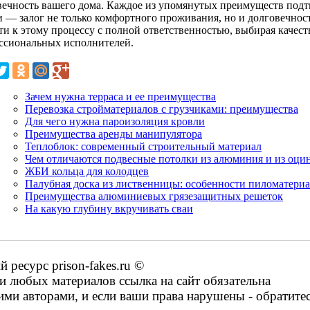
вечность вашего дома. Каждое из упомянутых преимуществ подтв
 — залог не только комфортного проживания, но и долговечност
ти к этому процессу с полной ответственностью, выбирая качес
ссиональных исполнителей.
Зачем нужна терраса и ее преимущества
Перевозка стройматериалов с грузчиками: преимущества
Для чего нужна пароизоляция кровли
Преимущества аренды манипулятора
Теплоблок: современный строительный материал
Чем отличаются подвесные потолки из алюминия и из оци
ЖБИ кольца для колодцев
Палубная доска из лиственницы: особенности пиломатериа
Преимущества алюминиевых грязезащитных решеток
На какую глубину вкручивать сваи
ресурс prison-fakes.ru ©
 любых материалов ссылка на сайт обязательна
ими авторами, и если ваши права нарушены - обратите