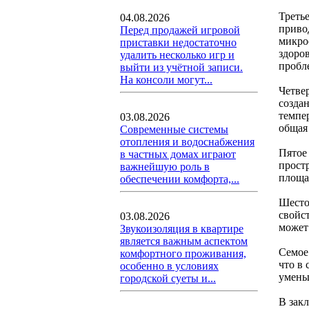
Треть
04.08.2026
приво
Перед продажей игровой
микро
приставки недостаточно
здоро
удалить несколько игр и
пробле
выйти из учётной записи.
На консоли могут...
Четве
созда
темпе
03.08.2026
общая
Современные системы
отопления и водоснабжения
Пятое
в частных домах играют
прост
важнейшую роль в
площа
обеспечении комфорта,...
Шесто
свойс
03.08.2026
может
Звукоизоляция в квартире
является важным аспектом
Семое
комфортного проживания,
что в
особенно в условиях
уменьш
городской суеты и...
В зак