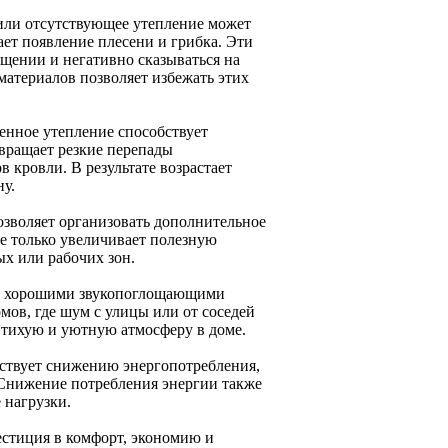
 или отсутствующее утепление может
ает появление плесени и грибка. Эти
щении и негативно сказываться на
материалов позволяет избежать этих
енное утепление способствует
вращает резкие перепады
 кровли. В результате возрастает
ну.
озволяет организовать дополнительное
не только увеличивает полезную
ых или рабочих зон.
ют хорошими звукопоглощающими
мов, где шум с улицы или от соседей
 тихую и уютную атмосферу в доме.
ствует снижению энергопотребления,
. Снижение потребления энергии также
 нагрузки.
вестиция в комфорт, экономию и