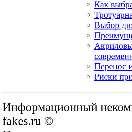
Как выбра
Тротуарна
Выбор ди
Преимуще
Акриловы
современ
Перенос и
Риски при
Информационный некомме
fakes.ru ©