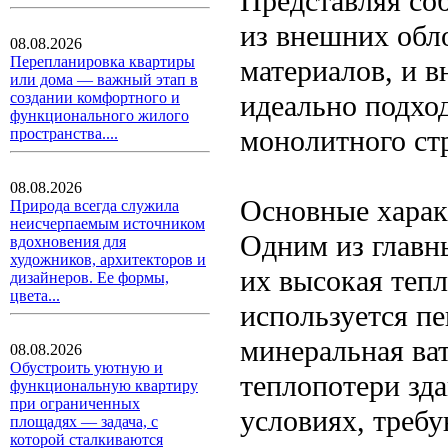
Представляя со
из внешних обл
08.08.2026
Перепланировка квартиры
материалов, и в
или дома — важный этап в
идеально подход
создании комфортного и
функционального жилого
монолитного ст
пространства....
08.08.2026
Основные харак
Природа всегда служила
неисчерпаемым источником
Одним из главн
вдохновения для
художников, архитекторов и
их высокая тепл
дизайнеров. Ее формы,
цвета...
используется п
минеральная ват
08.08.2026
Обустроить уютную и
теплопотери зд
функциональную квартиру
при ограниченных
условиях, треб
площадях — задача, с
которой сталкиваются