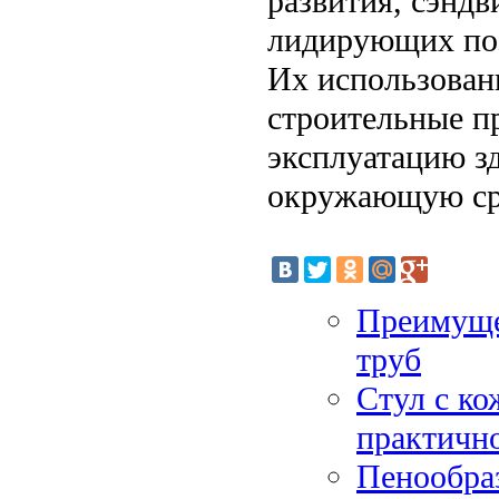
развития, сэндв
лидирующих поз
Их использован
строительные п
эксплуатацию з
окружающую ср
Преимуще
труб
Стул с ко
практично
Пенообра