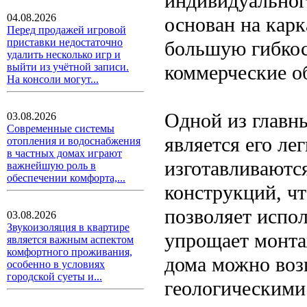
индивидуальног
04.08.2026
основан на карк
Перед продажей игровой
приставки недостаточно
большую гибкос
удалить несколько игр и
коммерческие о
выйти из учётной записи.
На консоли могут...
Одной из главн
03.08.2026
Современные системы
является его ле
отопления и водоснабжения
в частных домах играют
изготавливаютс
важнейшую роль в
обеспечении комфорта,...
конструкций, чт
позволяет испол
03.08.2026
Звукоизоляция в квартире
упрощает монта
является важным аспектом
комфортного проживания,
дома можно воз
особенно в условиях
городской суеты и...
геологическими