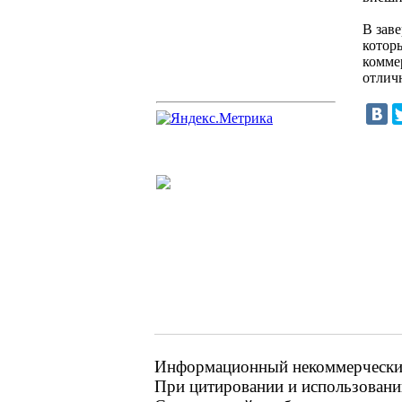
В зав
котор
комме
отлич
Информационный некоммерческий 
При цитировании и использовании