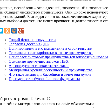
ершение, пескоблоки – это надежный, экономичный и экологиче
ый обладает множеством преимуществ. Они широко используются
рческих зданий. Благодаря своим высококачественным характери
ным выбором для тех, кто ценит прочность и долговечность в ст
Тощий бетон: преимущества
Террасная доска из ДПК
Полипропилен и его применение в строительстве
Теплица из поликарбоната: важные преимущества
Пенопласт листовой: преимущества теплоизоляционного м
Основные преимущества окон ПВХ
Аргонодуговая сварка: что это такое
Мембранная кровля: особенности и преимущества
Что такое химия для бассейнов и зачем она нужна
Преимущества буронабивного фундамента
ресурс prison-fakes.ru ©
 любых материалов ссылка на сайт обязательна