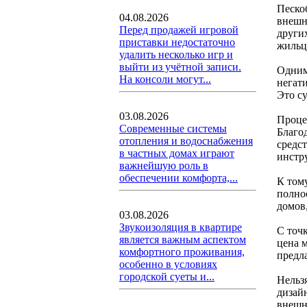
Песко
04.08.2026
внешн
Перед продажей игровой
други
приставки недостаточно
жильц
удалить несколько игр и
выйти из учётной записи.
Одним
На консоли могут...
негат
Это с
03.08.2026
Проце
Современные системы
Благо
отопления и водоснабжения
средс
в частных домах играют
инстр
важнейшую роль в
обеспечении комфорта,...
К том
полно
домов
03.08.2026
Звукоизоляция в квартире
С точ
является важным аспектом
цена м
комфортного проживания,
предл
особенно в условиях
городской суеты и...
Нельзя
дизай
внешн