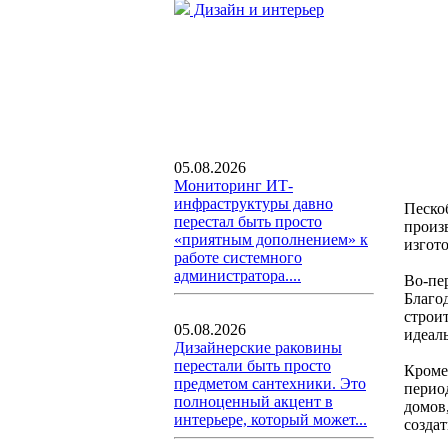
Дизайн и интерьер
05.08.2026
Мониторинг ИТ-
инфраструктуры давно
Песко
перестал быть просто
произ
«приятным дополнением» к
изгото
работе системного
администратора....
Во-пе
Благод
строи
05.08.2026
идеал
Дизайнерские раковины
перестали быть просто
Кроме
предметом сантехники. Это
перио
полноценный акцент в
домов
интерьере, который может...
созда