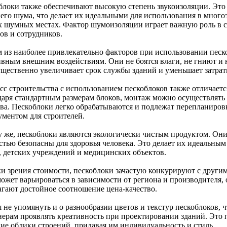
блоки также обеспечивают высокую степень звукоизоляции. Это
его шума, что делает их идеальными для использования в много
х шумных местах. Фактор шумоизоляции играет важную роль в 
ов и сотрудников.
 из наиболее привлекательно факторов при использовании песко
ивным внешним воздействиям. Они не боятся влаги, не гниют и 
ущественно увеличивает срок службы зданий и уменьшает затрат
сс строительства с использованием пескоблоков также отличает
даря стандартным размерам блоков, монтаж можно осуществлять 
тва. Пескоблоки легко обрабатываются и подлежат перепланиров
ументом для строителей.
у же, пескоблоки являются экологически чистым продуктом. Они
стью безопасны для здоровья человека. Это делает их идеальны
, детских учреждений и медицинских объектов.
ки зрения стоимости, пескоблоки зачастую конкурируют с друг
ожет варьироваться в зависимости от региона и производителя, 
агают достойное соотношение цена-качество.
 не упомянуть и о разнообразии цветов и текстур пескоблоков, 
нерам проявлять креативность при проектировании зданий. Это 
ие облики строений, придавая им индивидуальность и стиль.