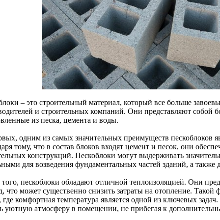
блоки – это строительный материал, который все больше завоев
водителей и строительных компаний. Они представляют собой б
вленные из песка, цемента и воды.
рвых, одним из самых значительных преимуществ пескоблоков яв
аря тому, что в состав блоков входят цемент и песок, они обес
тельных конструкций. Пескоблоки могут выдерживать значительн
ьными для возведения фундаментальных частей зданий, а также д
 того, пескоблоки обладают отличной теплоизоляцией. Они пре
д, что может существенно снизить затраты на отопление. Такой
, где комфортная температура является одной из ключевых задач
ть уютную атмосферу в помещении, не прибегая к дополнитель