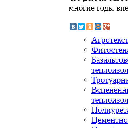
многие годы впе
Агротекст
Фитостена
Базальтов
теплоизо
Тротуарна
Вспененн
теплоизо
Полиурет
Цементно