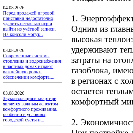
04.08.2026
Перед продажей игровой
1. Энергоэффек
приставки недостаточно
удалить несколько игр и
Одним из главн
выйти из учётной записи.
На консоли могут...
высокая теплои
удерживают теп
03.08.2026
Современные системы
затраты на отоп
отопления и водоснабжения
в частных домах играют
газоблока, имею
важнейшую роль в
обеспечении комфорта,...
в регионах с хо
остается теплым
03.08.2026
Звукоизоляция в квартире
комфортный ми
является важным аспектом
комфортного проживания,
особенно в условиях
2. Экономичнос
городской суеты и...
При постройке 