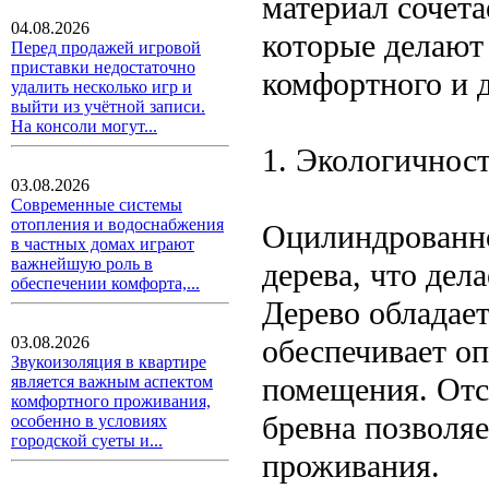
материал сочета
04.08.2026
которые делают
Перед продажей игровой
приставки недостаточно
комфортного и 
удалить несколько игр и
выйти из учётной записи.
На консоли могут...
1. Экологичнос
03.08.2026
Современные системы
отопления и водоснабжения
Оцилиндрованно
в частных домах играют
важнейшую роль в
дерева, что дел
обеспечении комфорта,...
Дерево обладае
обеспечивает о
03.08.2026
Звукоизоляция в квартире
помещения. Отс
является важным аспектом
комфортного проживания,
бревна позволяе
особенно в условиях
городской суеты и...
проживания.