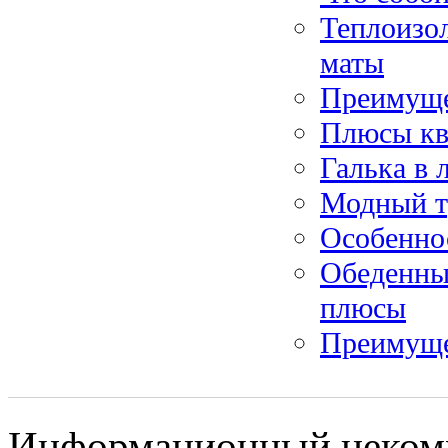
Теплоизо
маты
Преимущес
Плюсы кв
Галька в
Модный тр
Особенно
Обеденны
плюсы
Преимуще
Информационный некомме