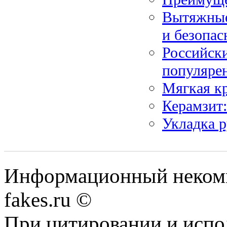
Вытяжные
и безопас
Российски
популяре
Мягкая к
Керамзит:
Укладка р
Информационный некомме
fakes.ru ©
При цитировании и испо