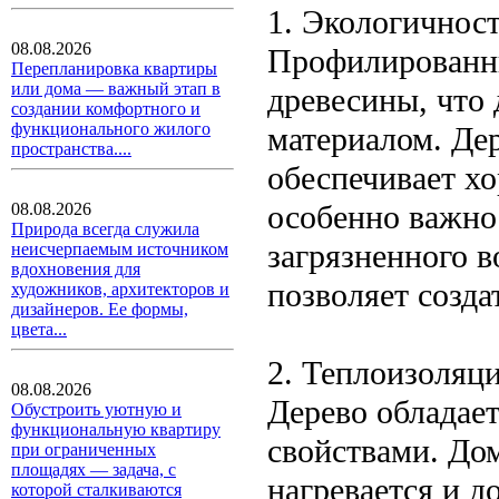
1. Экологичнос
08.08.2026
Профилированны
Перепланировка квартиры
или дома — важный этап в
древесины, что 
создании комфортного и
функционального жилого
материалом. Де
пространства....
обеспечивает х
особенно важно
08.08.2026
Природа всегда служила
загрязненного в
неисчерпаемым источником
вдохновения для
позволяет созд
художников, архитекторов и
дизайнеров. Ее формы,
цвета...
2. Теплоизоляц
08.08.2026
Дерево обладае
Обустроить уютную и
функциональную квартиру
свойствами. До
при ограниченных
площадях — задача, с
нагревается и д
которой сталкиваются