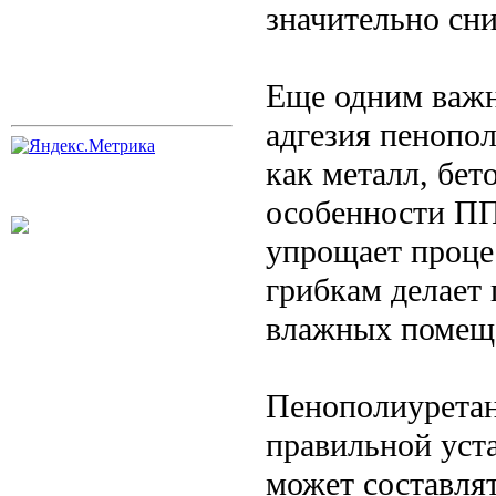
значительно сни
Еще одним важн
адгезия пенопо
как металл, бет
особенности ПП
упрощает процес
грибкам делает
влажных помеще
Пенополиуретан
правильной уст
может составлят