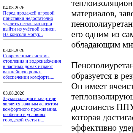
теплоизоляцион
04.08.2026
материалов, зав
Перед продажей игровой
приставки недостаточно
пенополиуретан
удалить несколько игр и
выйти из учётной записи.
его одним из с
На консоли могут...
обладающим мн
03.08.2026
Современные системы
отопления и водоснабжения
Пенополиуретан
в частных домах играют
важнейшую роль в
образуется в ре
обеспечении комфорта,...
Он имеет ячеис
03.08.2026
теплоизолирующ
Звукоизоляция в квартире
является важным аспектом
достоинств ППУ
комфортного проживания,
особенно в условиях
которая достига
городской суеты и...
эффективно уде