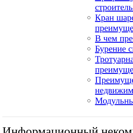
строитель
Кран шар
преимуще
В чем пр
Бурение с
Тротуарна
преимуще
Преимуще
недвижим
Модульны
Информационный некомме