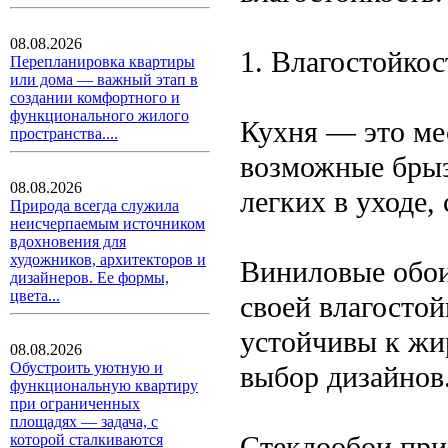
08.08.2026
1. Влагостойкос
Перепланировка квартиры
или дома — важный этап в
создании комфортного и
функционального жилого
Кухня — это ме
пространства....
возможные брыз
08.08.2026
легких в уходе,
Природа всегда служила
неисчерпаемым источником
вдохновения для
художников, архитекторов и
Виниловые обои
дизайнеров. Ее формы,
цвета...
своей влагостой
устойчивы к жи
08.08.2026
Обустроить уютную и
выбор дизайнов
функциональную квартиру
при ограниченных
площадях — задача, с
Стеклообои при
которой сталкиваются