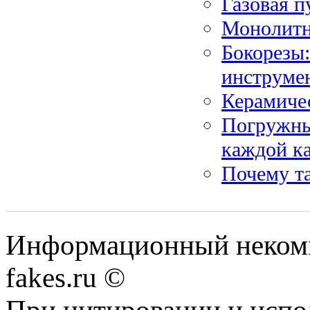
Газовая п
Монолитн
Бокорезы:
инструме
Керамичес
Погружны
каждой к
Почему т
Информационный некомме
fakes.ru ©