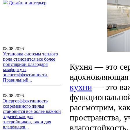
Дизайн и интерьер
08.08.2026
Установка системы теплого
пола становится все более
Кухня — это сер
популярной благодаря
комфорту и
вдохновляющая 
энергоэффективности.
Правильный...
кухни
— это ва
функциональной
08.08.2026
Энергоэффективность
рассмотрим, как
современного жилья
становится все более важной
пространства, у
задачей как для
застройщиков, так и для
влагостойкость.
владельцев...